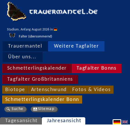
Stadium, Anfang August 2026 in 
Falter (übersommernd)
Trauermantel
Weitere Tagfalter
Über uns...
Schmetterlingskalender
Tagfalter Bonns
Tagfalter Großbritanniens
Biotope
Artenschwund
Fotos & Videos
Schmetterlingskalender Bonn
Suche
Sitemap
Tagesansicht
Jahresansicht