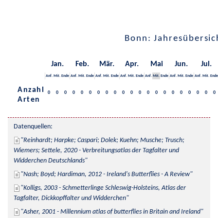
Bonn: Jahresübersic
Jan.
Feb.
Mär.
Apr.
Mai
Jun.
Jul.
Anf.
Mit.
Ende
Anf.
Mit.
Ende
Anf.
Mit.
Ende
Anf.
Mit.
Ende
Anf.
Mit.
Ende
Anf.
Mit.
Ende
Anf.
Mit.
Ende
Anzahl
0
0
0
0
0
0
0
0
0
0
0
0
0
0
0
0
0
0
0
0
0
Arten
Datenquellen:
Reinhardt; Harpke; Caspari; Dolek; Kuehn; Musche; Trusch; 
Wiemers; Settele, 2020 - Verbreitungsatlas der Tagfalter und 
Widderchen Deutschlands
Nash; Boyd; Hardiman, 2012 - Ireland's Butterflies - A Review
Kolligs, 2003 - Schmetterlinge Schleswig-Holsteins, Atlas der 
Tagfalter, Dickkopffalter und Widderchen
Asher, 2001 - Millennium atlas of butterflies in Britain and Ireland