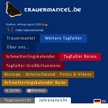
Stadium, Anfang August 2026 in 
Falter (übersommernd)
Trauermantel
Weitere Tagfalter
Über uns...
Schmetterlingskalender
Tagfalter Bonns
Tagfalter Großbritanniens
Biotope
Artenschwund
Fotos & Videos
Schmetterlingskalender Bonn
Suche
Sitemap
Tagesansicht
Jahresansicht