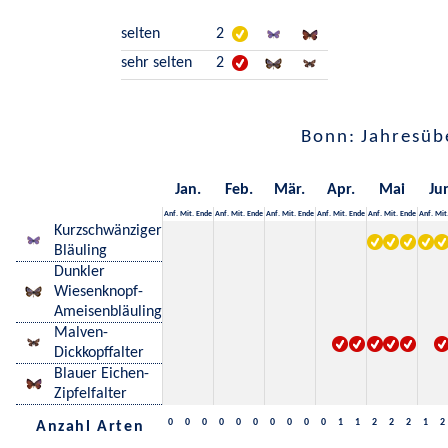
selten
2
sehr selten
2
Bonn: Jahresüb
Jan.
Feb.
Mär.
Apr.
Mai
Ju
Anf.
Mit.
Ende
Anf.
Mit.
Ende
Anf.
Mit.
Ende
Anf.
Mit.
Ende
Anf.
Mit.
Ende
Anf.
Mit
Kurzschwänziger
Bläuling
Dunkler
Wiesenknopf-
Ameisenbläuling
Malven-
Dickkopffalter
Blauer Eichen-
Zipfelfalter
0
0
0
0
0
0
0
0
0
0
1
1
2
2
2
1
2
Anzahl Arten