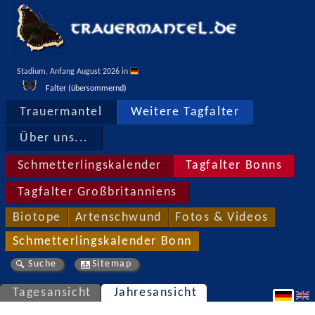
Stadium, Anfang August 2026 in 
Falter (übersommernd)
Trauermantel
Weitere Tagfalter
Über uns...
Schmetterlingskalender
Tagfalter Bonns
Tagfalter Großbritanniens
Biotope
Artenschwund
Fotos & Videos
Schmetterlingskalender Bonn
Suche
Sitemap
Tagesansicht
Jahresansicht