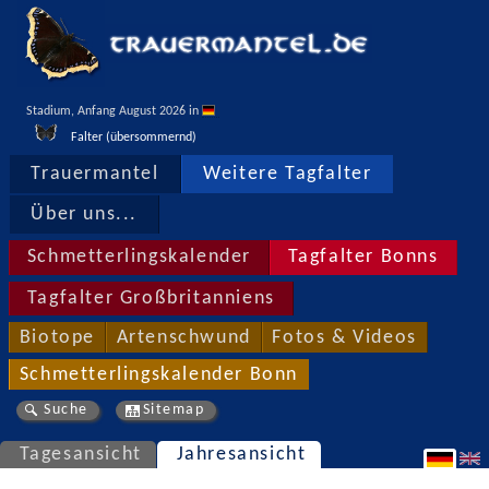
Stadium, Anfang August 2026 in 
Falter (übersommernd)
Trauermantel
Weitere Tagfalter
Über uns...
Schmetterlingskalender
Tagfalter Bonns
Tagfalter Großbritanniens
Biotope
Artenschwund
Fotos & Videos
Schmetterlingskalender Bonn
Suche
Sitemap
Tagesansicht
Jahresansicht