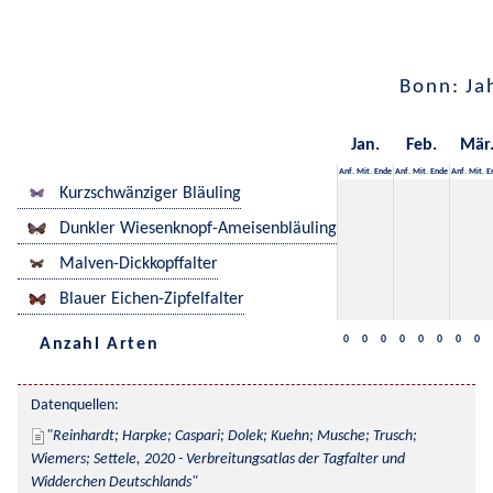
Bonn: Ja
Jan.
Feb.
Mär
Anf.
Mit.
Ende
Anf.
Mit.
Ende
Anf.
Mit.
E
Kurzschwänziger Bläuling
Dunkler Wiesenknopf-Ameisenbläuling
Malven-Dickkopffalter
Blauer Eichen-Zipfelfalter
0
0
0
0
0
0
0
0
Anzahl Arten
Datenquellen:
Reinhardt; Harpke; Caspari; Dolek; Kuehn; Musche; Trusch; 
Wiemers; Settele, 2020 - Verbreitungsatlas der Tagfalter und 
Widderchen Deutschlands