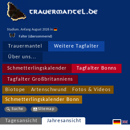
Stadium, Anfang August 2026 in 
Falter (übersommernd)
Trauermantel
Weitere Tagfalter
Über uns...
Schmetterlingskalender
Tagfalter Bonns
Tagfalter Großbritanniens
Biotope
Artenschwund
Fotos & Videos
Schmetterlingskalender Bonn
Suche
Sitemap
Tagesansicht
Jahresansicht