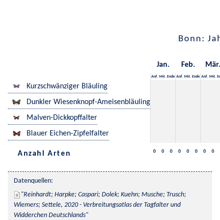
Bonn: Ja
Jan.
Feb.
Mär
Anf.
Mit.
Ende
Anf.
Mit.
Ende
Anf.
Mit.
E
Kurzschwänziger Bläuling
Dunkler Wiesenknopf-Ameisenbläuling
Malven-Dickkopffalter
Blauer Eichen-Zipfelfalter
0
0
0
0
0
0
0
0
Anzahl Arten
Datenquellen:
Reinhardt; Harpke; Caspari; Dolek; Kuehn; Musche; Trusch; 
Wiemers; Settele, 2020 - Verbreitungsatlas der Tagfalter und 
Widderchen Deutschlands