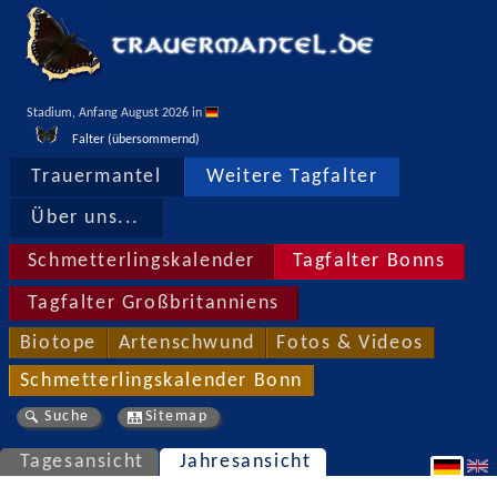
Stadium, Anfang August 2026 in 
Falter (übersommernd)
Trauermantel
Weitere Tagfalter
Über uns...
Schmetterlingskalender
Tagfalter Bonns
Tagfalter Großbritanniens
Biotope
Artenschwund
Fotos & Videos
Schmetterlingskalender Bonn
Suche
Sitemap
Tagesansicht
Jahresansicht