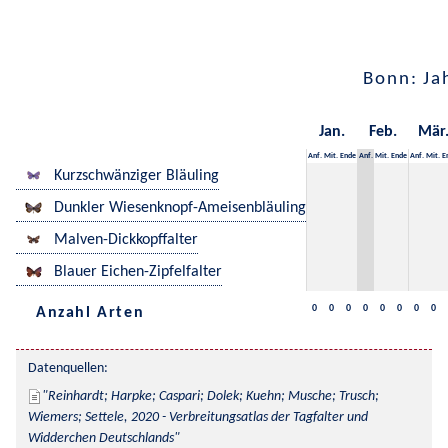
Bonn: Ja
Jan.
Feb.
Mär
Anf.
Mit.
Ende
Anf.
Mit.
Ende
Anf.
Mit.
E
Kurzschwänziger Bläuling
Dunkler Wiesenknopf-Ameisenbläuling
Malven-Dickkopffalter
Blauer Eichen-Zipfelfalter
0
0
0
0
0
0
0
0
Anzahl Arten
Datenquellen:
Reinhardt; Harpke; Caspari; Dolek; Kuehn; Musche; Trusch; 
Wiemers; Settele, 2020 - Verbreitungsatlas der Tagfalter und 
Widderchen Deutschlands