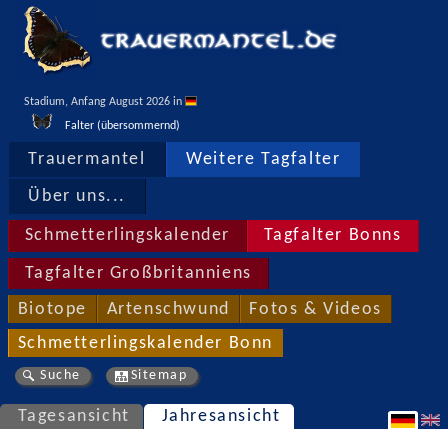
Stadium, Anfang August 2026 in 
Falter (übersommernd)
Trauermantel
Weitere Tagfalter
Über uns...
Schmetterlingskalender
Tagfalter Bonns
Tagfalter Großbritanniens
Biotope
Artenschwund
Fotos & Videos
Schmetterlingskalender Bonn
Suche
Sitemap
Tagesansicht
Jahresansicht