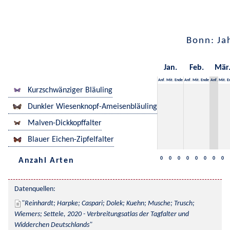
Bonn: Ja
Jan.
Feb.
Mär
Anf.
Mit.
Ende
Anf.
Mit.
Ende
Anf.
Mit.
E
Kurzschwänziger Bläuling
Dunkler Wiesenknopf-Ameisenbläuling
Malven-Dickkopffalter
Blauer Eichen-Zipfelfalter
0
0
0
0
0
0
0
0
Anzahl Arten
Datenquellen:
Reinhardt; Harpke; Caspari; Dolek; Kuehn; Musche; Trusch; 
Wiemers; Settele, 2020 - Verbreitungsatlas der Tagfalter und 
Widderchen Deutschlands