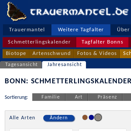
Trauermantel
Weitere Tagfalter
Über 
Schmetterlingskalender
Tagfalter Bonns
Biotope
Artenschwund
Fotos & Videos
Sc
Tagesansicht
Jahresansicht
BONN: SCHMETTERLINGSKALENDER
Familie
Art
Präsenz
Sortierung:
Alle Arten
Ändern