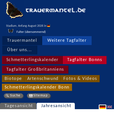
Stadium, Anfang August 2026 in 
Falter (übersommernd)
Trauermantel
Weitere Tagfalter
Über uns...
Schmetterlingskalender
Tagfalter Bonns
Tagfalter Großbritanniens
Biotope
Artenschwund
Fotos & Videos
Schmetterlingskalender Bonn
Suche
Sitemap
Tagesansicht
Jahresansicht