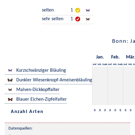
selten
1
sehr selten
1
Bonn: J
Jan.
Feb.
Mär
Anf.
Mit.
Ende
Anf.
Mit.
Ende
Anf.
Mit.
E
Kurzschwänziger Bläuling
Dunkler Wiesenknopf-Ameisenbläuling
Malven-Dickkopffalter
Blauer Eichen-Zipfelfalter
0
0
0
0
0
0
0
0
Anzahl Arten
Datenquellen: