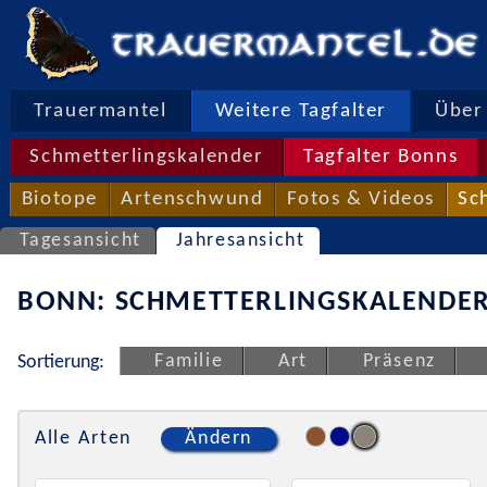
Trauermantel
Weitere Tagfalter
Über 
Schmetterlingskalender
Tagfalter Bonns
Biotope
Artenschwund
Fotos & Videos
Sc
Tagesansicht
Jahresansicht
BONN: SCHMETTERLINGSKALENDER
Familie
Art
Präsenz
Sortierung:
Alle Arten
Ändern