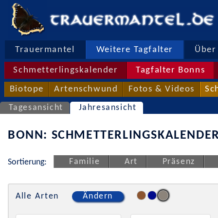
Trauermantel
Weitere Tagfalter
Über 
Schmetterlingskalender
Tagfalter Bonns
Biotope
Artenschwund
Fotos & Videos
Sc
Tagesansicht
Jahresansicht
BONN: SCHMETTERLINGSKALENDER
Familie
Art
Präsenz
Sortierung:
Alle Arten
Ändern