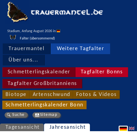
Stadium, Anfang August 2026 in 
Falter (übersommernd)
Trauermantel
Weitere Tagfalter
Über uns...
Schmetterlingskalender
Tagfalter Bonns
Tagfalter Großbritanniens
Biotope
Artenschwund
Fotos & Videos
Schmetterlingskalender Bonn
Suche
Sitemap
Tagesansicht
Jahresansicht