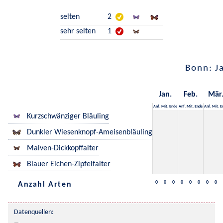
selten
2
sehr selten
1
Bonn: J
Jan.
Feb.
Mär
Anf.
Mit.
Ende
Anf.
Mit.
Ende
Anf.
Mit.
E
Kurzschwänziger Bläuling
Dunkler Wiesenknopf-Ameisenbläuling
Malven-Dickkopffalter
Blauer Eichen-Zipfelfalter
0
0
0
0
0
0
0
0
Anzahl Arten
Datenquellen: