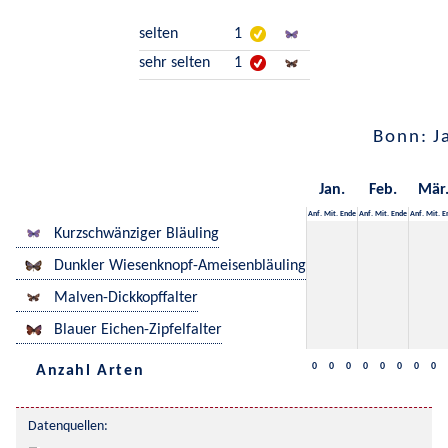
selten
1
sehr selten
1
Bonn: J
Jan.
Feb.
Mär
Anf.
Mit.
Ende
Anf.
Mit.
Ende
Anf.
Mit.
E
Kurzschwänziger Bläuling
Dunkler Wiesenknopf-Ameisenbläuling
Malven-Dickkopffalter
Blauer Eichen-Zipfelfalter
0
0
0
0
0
0
0
0
Anzahl Arten
Datenquellen: