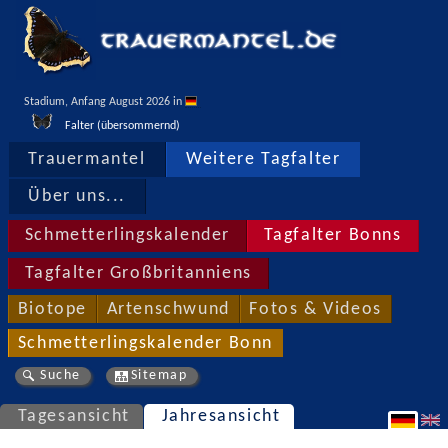
Stadium, Anfang August 2026 in 
Falter (übersommernd)
Trauermantel
Weitere Tagfalter
Über uns...
Schmetterlingskalender
Tagfalter Bonns
Tagfalter Großbritanniens
Biotope
Artenschwund
Fotos & Videos
Schmetterlingskalender Bonn
Suche
Sitemap
Tagesansicht
Jahresansicht