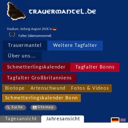
Stadium, Anfang August 2026 in 
Falter (übersommernd)
Trauermantel
Weitere Tagfalter
Über uns...
Schmetterlingskalender
Tagfalter Bonns
Tagfalter Großbritanniens
Biotope
Artenschwund
Fotos & Videos
Schmetterlingskalender Bonn
Suche
Sitemap
Tagesansicht
Jahresansicht