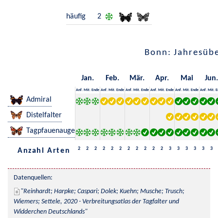
häufig
2
Bonn: Jahresübe
Jan.
Feb.
Mär.
Apr.
Mai
Jun.
Anf.
Mit.
Ende
Anf.
Mit.
Ende
Anf.
Mit.
Ende
Anf.
Mit.
Ende
Anf.
Mit.
Ende
Anf.
Mit.
E
Admiral
Distelfalter
Tagpfauenauge
2
2
2
2
2
2
2
2
2
2
2
3
3
3
3
3
3
Anzahl Arten
Datenquellen:
Reinhardt; Harpke; Caspari; Dolek; Kuehn; Musche; Trusch; 
Wiemers; Settele, 2020 - Verbreitungsatlas der Tagfalter und 
Widderchen Deutschlands