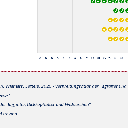
6
6
6
6
6
6
6
6
9
17
20
25
27
30
31
3
h; Wiemers; Settele, 2020 - Verbreitungsatlas der Tagfalter u
view
 der Tagfalter, Dickkopffalter und Widderchen
d Ireland