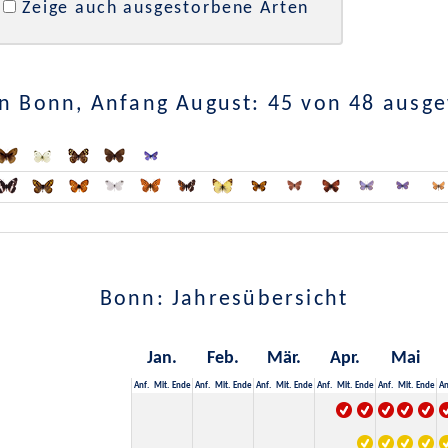
Zeige auch ausgestorbene Arten
n Bonn, Anfang August: 45 von 48 ausg
Bonn: Jahresübersicht
Jan.
Feb.
Mär.
Apr.
Mai
Anf.
Mit.
Ende
Anf.
Mit.
Ende
Anf.
Mit.
Ende
Anf.
Mit.
Ende
Anf.
Mit.
Ende
An