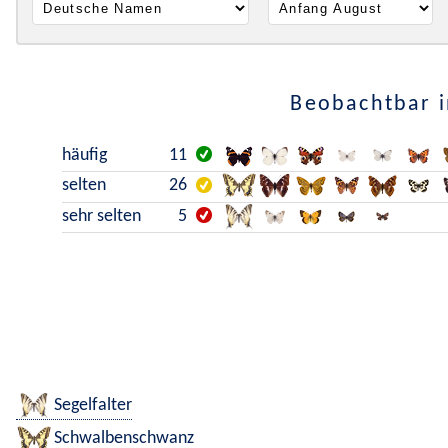
Beobachtbar i
häufig
11
selten
26
sehr selten
5
Segelfalter
Schwalbenschwanz