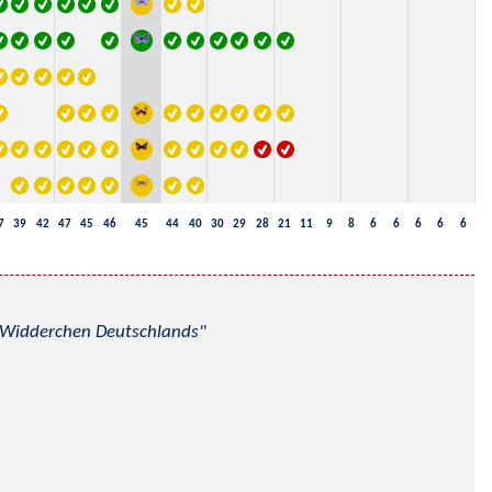
7
39
42
47
45
46
45
44
40
30
29
28
21
11
9
8
6
6
6
6
6
nd Widderchen Deutschlands