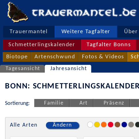
Trauermantel
Weitere Tagfalter
Über 
Schmetterlingskalender
Tagfalter Bonns
Biotope
Artenschwund
Fotos & Videos
Sc
Tagesansicht
Jahresansicht
BONN: SCHMETTERLINGSKALENDER
Familie
Art
Präsenz
Sortierung:
Alle Arten
Ändern