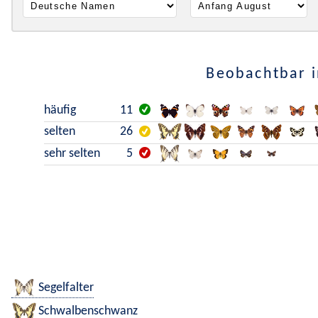
Beobachtbar i
häufig
11
selten
26
sehr selten
5
Segelfalter
Schwalbenschwanz