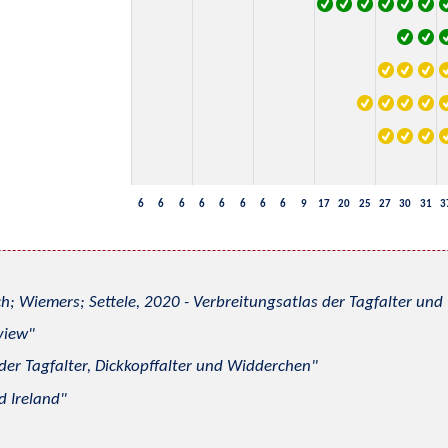
6
6
6
6
6
6
6
6
9
17
20
25
27
30
31
3
h; Wiemers; Settele, 2020 - Verbreitungsatlas der Tagfalter u
view
 der Tagfalter, Dickkopffalter und Widderchen
d Ireland