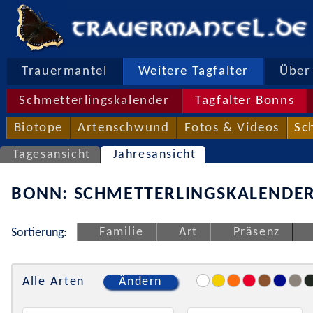
Trauermantel
Weitere Tagfalter
Über 
Schmetterlingskalender
Tagfalter Bonns
Biotope
Artenschwund
Fotos & Videos
Sc
Tagesansicht
Jahresansicht
BONN: SCHMETTERLINGSKALENDER
Familie
Art
Präsenz
Sortierung:
Alle Arten
Ändern