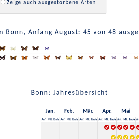
Zeige auch ausgestorbene Arten
n Bonn, Anfang August: 45 von 48 ausg
Bonn: Jahresübersicht
Jan.
Feb.
Mär.
Apr.
Mai
Anf.
Mit.
Ende
Anf.
Mit.
Ende
Anf.
Mit.
Ende
Anf.
Mit.
Ende
Anf.
Mit.
Ende
An