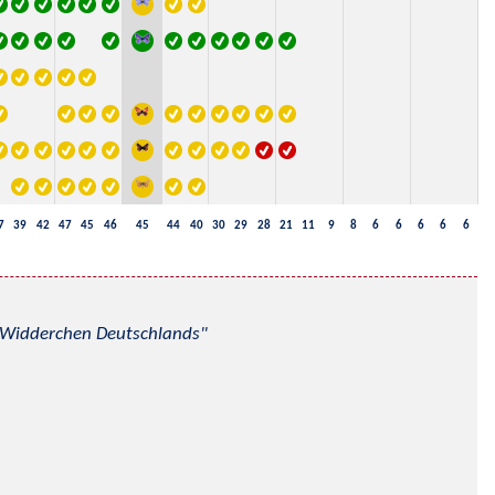
7
39
42
47
45
46
45
44
40
30
29
28
21
11
9
8
6
6
6
6
6
nd Widderchen Deutschlands