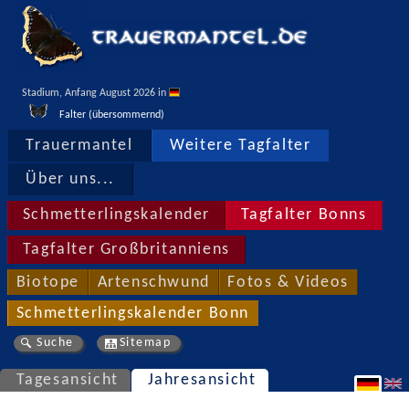
Stadium, Anfang August 2026 in 
Falter (übersommernd)
Trauermantel
Weitere Tagfalter
Über uns...
Schmetterlingskalender
Tagfalter Bonns
Tagfalter Großbritanniens
Biotope
Artenschwund
Fotos & Videos
Schmetterlingskalender Bonn
Suche
Sitemap
Tagesansicht
Jahresansicht