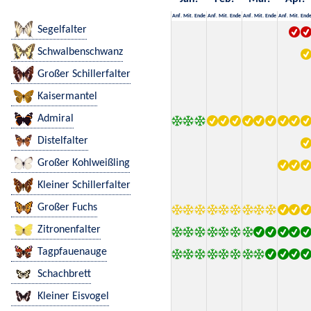
Anf.
Mit.
Ende
Anf.
Mit.
Ende
Anf.
Mit.
Ende
Anf.
Mit.
End
Segelfalter
Schwalbenschwanz
Großer Schillerfalter
Kaisermantel
Admiral
Distelfalter
Großer Kohlweißling
Kleiner Schillerfalter
Großer Fuchs
Zitronenfalter
Tagpfauenauge
Schachbrett
Kleiner Eisvogel