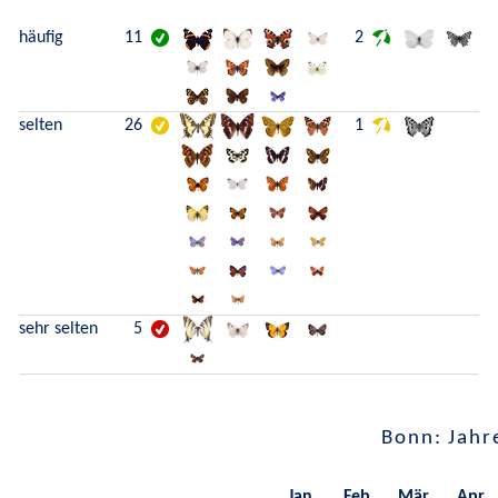
häufig
11
2
selten
26
1
sehr selten
5
Bonn: Jahr
Jan.
Feb.
Mär.
Apr.