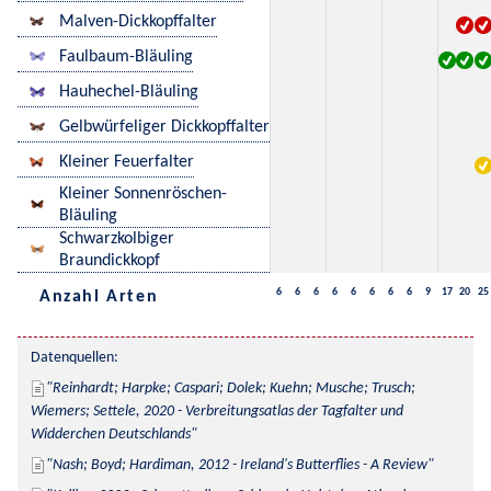
Malven-Dickkopffalter
Faulbaum-Bläuling
Hauhechel-Bläuling
Gelbwürfeliger Dickkopffalter
Kleiner Feuerfalter
Kleiner Sonnenröschen-
Bläuling
Schwarzkolbiger
Braundickkopf
6
6
6
6
6
6
6
6
9
17
20
25
Anzahl Arten
Datenquellen:
Reinhardt; Harpke; Caspari; Dolek; Kuehn; Musche; Trusch; 
Wiemers; Settele, 2020 - Verbreitungsatlas der Tagfalter und 
Widderchen Deutschlands
Nash; Boyd; Hardiman, 2012 - Ireland's Butterflies - A Review