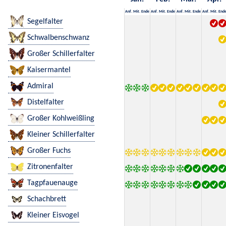
Anf.
Mit.
Ende
Anf.
Mit.
Ende
Anf.
Mit.
Ende
Anf.
Mit.
End
Segelfalter
Schwalbenschwanz
Großer Schillerfalter
Kaisermantel
Admiral
Distelfalter
Großer Kohlweißling
Kleiner Schillerfalter
Großer Fuchs
Zitronenfalter
Tagpfauenauge
Schachbrett
Kleiner Eisvogel