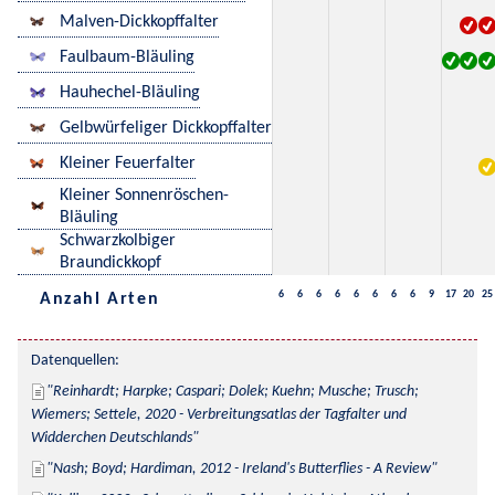
Malven-Dickkopffalter
Faulbaum-Bläuling
Hauhechel-Bläuling
Gelbwürfeliger Dickkopffalter
Kleiner Feuerfalter
Kleiner Sonnenröschen-
Bläuling
Schwarzkolbiger
Braundickkopf
6
6
6
6
6
6
6
6
9
17
20
25
Anzahl Arten
Datenquellen:
Reinhardt; Harpke; Caspari; Dolek; Kuehn; Musche; Trusch; 
Wiemers; Settele, 2020 - Verbreitungsatlas der Tagfalter und 
Widderchen Deutschlands
Nash; Boyd; Hardiman, 2012 - Ireland's Butterflies - A Review