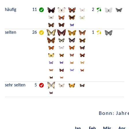
häufig
11
2
selten
26
1
sehr selten
5
Bonn: Jahr
Jan.
Feb.
Mär.
Apr.