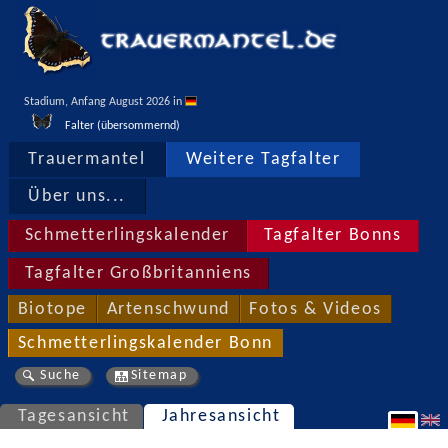
Stadium, Anfang August 2026 in 
Falter (übersommernd)
Trauermantel
Weitere Tagfalter
Über uns...
Schmetterlingskalender
Tagfalter Bonns
Tagfalter Großbritanniens
Biotope
Artenschwund
Fotos & Videos
Schmetterlingskalender Bonn
Suche
Sitemap
Tagesansicht
Jahresansicht