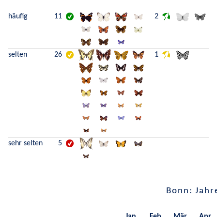
häufig
11
2
selten
26
1
sehr selten
5
Bonn: Jahr
Jan.
Feb.
Mär.
Apr.