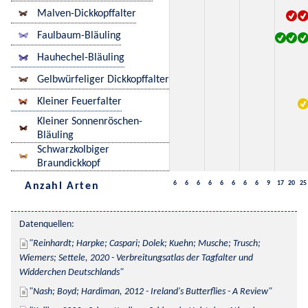
Malven-Dickkopffalter
Faulbaum-Bläuling
Hauhechel-Bläuling
Gelbwürfeliger Dickkopffalter
Kleiner Feuerfalter
Kleiner Sonnenröschen-
Bläuling
Schwarzkolbiger
Braundickkopf
6
6
6
6
6
6
6
6
9
17
20
25
Anzahl Arten
Datenquellen:
Reinhardt; Harpke; Caspari; Dolek; Kuehn; Musche; Trusch; 
Wiemers; Settele, 2020 - Verbreitungsatlas der Tagfalter und 
Widderchen Deutschlands
Nash; Boyd; Hardiman, 2012 - Ireland's Butterflies - A Review