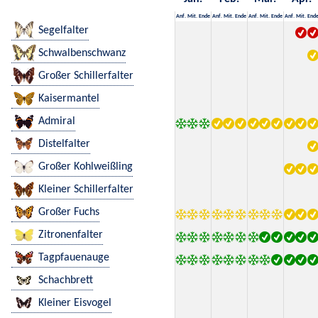
Anf.
Mit.
Ende
Anf.
Mit.
Ende
Anf.
Mit.
Ende
Anf.
Mit.
End
Segelfalter
Schwalbenschwanz
Großer Schillerfalter
Kaisermantel
Admiral
Distelfalter
Großer Kohlweißling
Kleiner Schillerfalter
Großer Fuchs
Zitronenfalter
Tagpfauenauge
Schachbrett
Kleiner Eisvogel