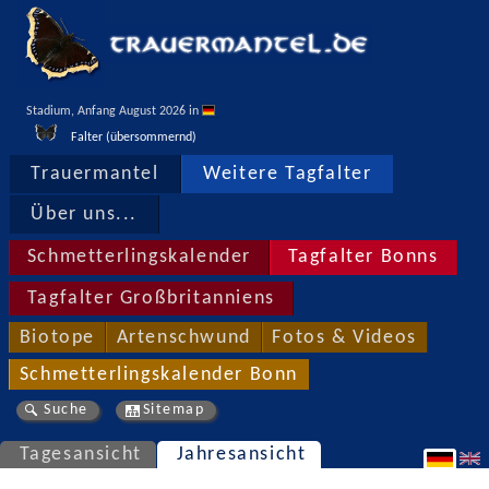
Stadium, Anfang August 2026 in 
Falter (übersommernd)
Trauermantel
Weitere Tagfalter
Über uns...
Schmetterlingskalender
Tagfalter Bonns
Tagfalter Großbritanniens
Biotope
Artenschwund
Fotos & Videos
Schmetterlingskalender Bonn
Suche
Sitemap
Tagesansicht
Jahresansicht