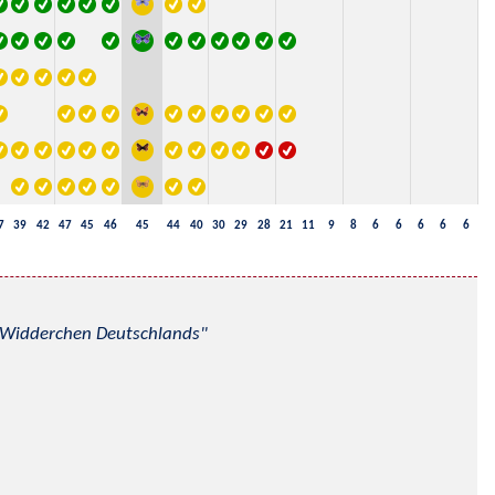
7
39
42
47
45
46
45
44
40
30
29
28
21
11
9
8
6
6
6
6
6
nd Widderchen Deutschlands