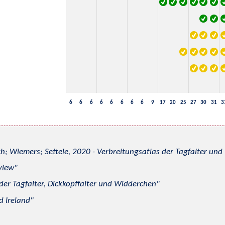
6
6
6
6
6
6
6
6
9
17
20
25
27
30
31
3
h; Wiemers; Settele, 2020 - Verbreitungsatlas der Tagfalter u
view
 der Tagfalter, Dickkopffalter und Widderchen
d Ireland