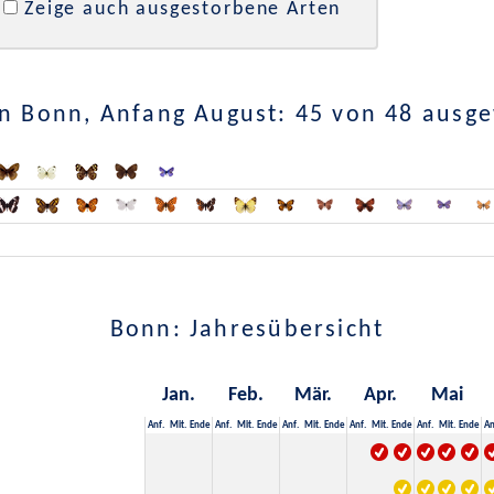
Zeige auch ausgestorbene Arten
n Bonn, Anfang August: 45 von 48 ausg
Bonn: Jahresübersicht
Jan.
Feb.
Mär.
Apr.
Mai
Anf.
Mit.
Ende
Anf.
Mit.
Ende
Anf.
Mit.
Ende
Anf.
Mit.
Ende
Anf.
Mit.
Ende
An