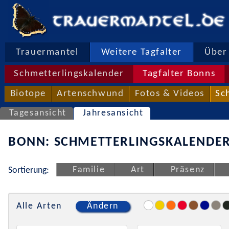
Trauermantel
Weitere Tagfalter
Über 
Schmetterlingskalender
Tagfalter Bonns
Biotope
Artenschwund
Fotos & Videos
Sc
Tagesansicht
Jahresansicht
BONN: SCHMETTERLINGSKALENDER
Familie
Art
Präsenz
Sortierung:
Alle Arten
Ändern