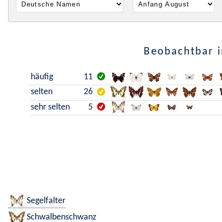
Beobachtbar i
häufig
11
selten
26
sehr selten
5
Segelfalter
Schwalbenschwanz