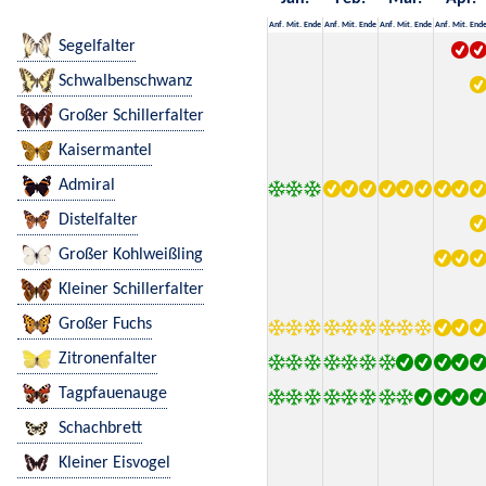
Anf.
Mit.
Ende
Anf.
Mit.
Ende
Anf.
Mit.
Ende
Anf.
Mit.
End
Segelfalter
Schwalbenschwanz
Großer Schillerfalter
Kaisermantel
Admiral
Distelfalter
Großer Kohlweißling
Kleiner Schillerfalter
Großer Fuchs
Zitronenfalter
Tagpfauenauge
Schachbrett
Kleiner Eisvogel