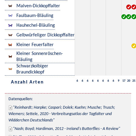
Malven-Dickkopffalter
Faulbaum-Bläuling
Hauhechel-Bläuling
Gelbwürfeliger Dickkopffalter
Kleiner Feuerfalter
Kleiner Sonnenröschen-
Bläuling
Schwarzkolbiger
Braundickkopf
6
6
6
6
6
6
6
6
9
17
20
25
Anzahl Arten
Datenquellen:
Reinhardt; Harpke; Caspari; Dolek; Kuehn; Musche; Trusch; 
Wiemers; Settele, 2020 - Verbreitungsatlas der Tagfalter und 
Widderchen Deutschlands
Nash; Boyd; Hardiman, 2012 - Ireland's Butterflies - A Review