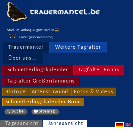
Stadium, Anfang August 2026 in 
Falter (übersommernd)
Trauermantel
Weitere Tagfalter
Über uns...
Schmetterlingskalender
Tagfalter Bonns
Tagfalter Großbritanniens
Biotope
Artenschwund
Fotos & Videos
Schmetterlingskalender Bonn
Suche
Sitemap
Tagesansicht
Jahresansicht