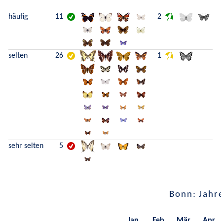
häufig
11
2
selten
26
1
sehr selten
5
Bonn: Jahr
Jan.
Feb.
Mär.
Apr.