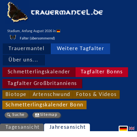
Stadium, Anfang August 2026 in 
Falter (übersommernd)
Trauermantel
Weitere Tagfalter
Über uns...
Schmetterlingskalender
Tagfalter Bonns
Tagfalter Großbritanniens
Biotope
Artenschwund
Fotos & Videos
Schmetterlingskalender Bonn
Suche
Sitemap
Tagesansicht
Jahresansicht