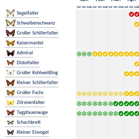
Anf.
Mit.
Ende
Anf.
Mit.
Ende
Anf.
Mit.
Ende
Anf.
Mit.
End
Segelfalter
Schwalbenschwanz
Großer Schillerfalter
Kaisermantel
Admiral
Distelfalter
Großer Kohlweißling
Kleiner Schillerfalter
Großer Fuchs
Zitronenfalter
Tagpfauenauge
Schachbrett
Kleiner Eisvogel