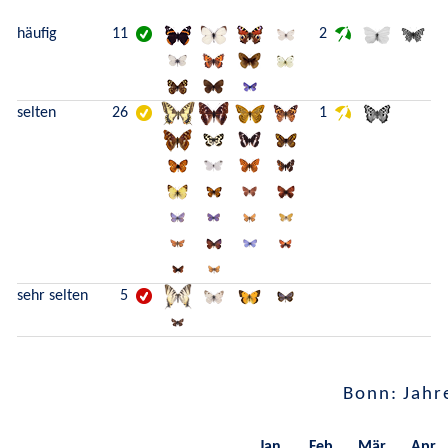
häufig
11
2
selten
26
1
sehr selten
5
Bonn: Jahr
Jan.
Feb.
Mär.
Apr.