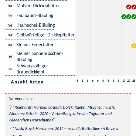
Malven-Dickkopffalter
Faulbaum-Bläuling
Hauhechel-Bläuling
Gelbwürfeliger Dickkopffalter
Kleiner Feuerfalter
Kleiner Sonnenröschen-
Bläuling
Schwarzkolbiger
Braundickkopf
6
6
6
6
6
6
6
6
9
17
20
25
Anzahl Arten
Datenquellen:
Reinhardt; Harpke; Caspari; Dolek; Kuehn; Musche; Trusch; 
Wiemers; Settele, 2020 - Verbreitungsatlas der Tagfalter und 
Widderchen Deutschlands
Nash; Boyd; Hardiman, 2012 - Ireland's Butterflies - A Review