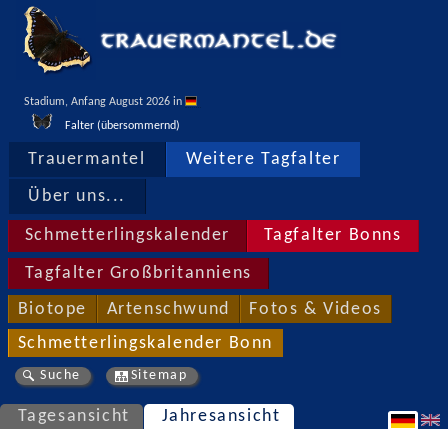
Stadium, Anfang August 2026 in 
Falter (übersommernd)
Trauermantel
Weitere Tagfalter
Über uns...
Schmetterlingskalender
Tagfalter Bonns
Tagfalter Großbritanniens
Biotope
Artenschwund
Fotos & Videos
Schmetterlingskalender Bonn
Suche
Sitemap
Tagesansicht
Jahresansicht