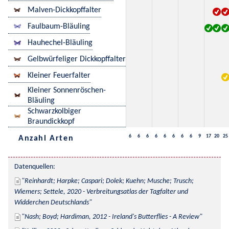
Malven-Dickkopffalter
Faulbaum-Bläuling
Hauhechel-Bläuling
Gelbwürfeliger Dickkopffalter
Kleiner Feuerfalter
Kleiner Sonnenröschen-
Bläuling
Schwarzkolbiger
Braundickkopf
6
6
6
6
6
6
6
6
9
17
20
25
Anzahl Arten
Datenquellen:
Reinhardt; Harpke; Caspari; Dolek; Kuehn; Musche; Trusch; 
Wiemers; Settele, 2020 - Verbreitungsatlas der Tagfalter und 
Widderchen Deutschlands
Nash; Boyd; Hardiman, 2012 - Ireland's Butterflies - A Review