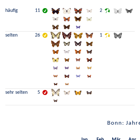
häufig
11
2
selten
26
1
sehr selten
5
Bonn: Jahr
Jan.
Feb.
Mär.
Apr.