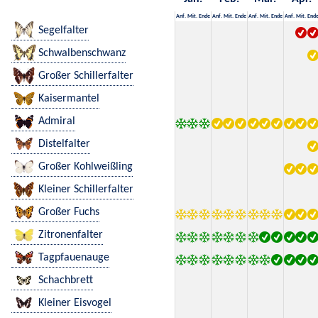
Anf.
Mit.
Ende
Anf.
Mit.
Ende
Anf.
Mit.
Ende
Anf.
Mit.
End
Segelfalter
Schwalbenschwanz
Großer Schillerfalter
Kaisermantel
Admiral
Distelfalter
Großer Kohlweißling
Kleiner Schillerfalter
Großer Fuchs
Zitronenfalter
Tagpfauenauge
Schachbrett
Kleiner Eisvogel