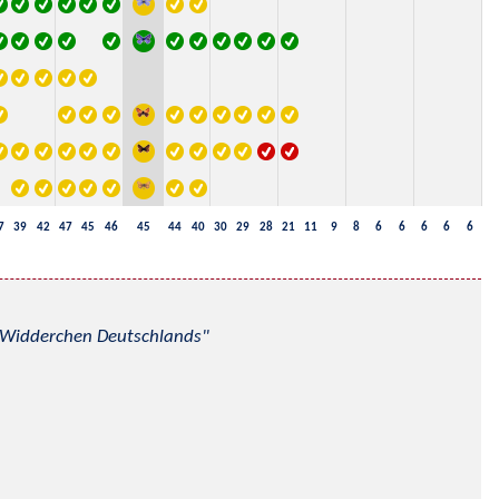
7
39
42
47
45
46
45
44
40
30
29
28
21
11
9
8
6
6
6
6
6
nd Widderchen Deutschlands