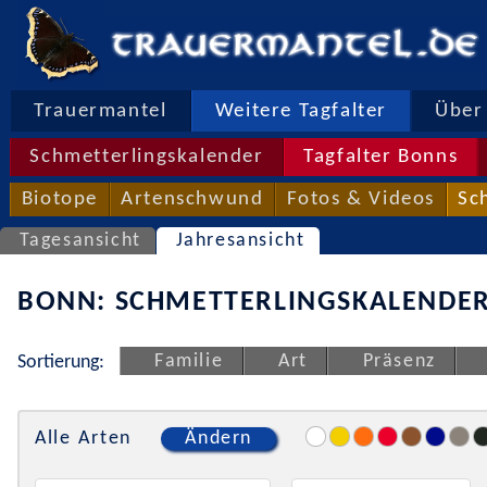
Trauermantel
Weitere Tagfalter
Über 
Schmetterlingskalender
Tagfalter Bonns
Biotope
Artenschwund
Fotos & Videos
Sc
Tagesansicht
Jahresansicht
BONN: SCHMETTERLINGSKALENDER
Familie
Art
Präsenz
Sortierung:
Alle Arten
Ändern