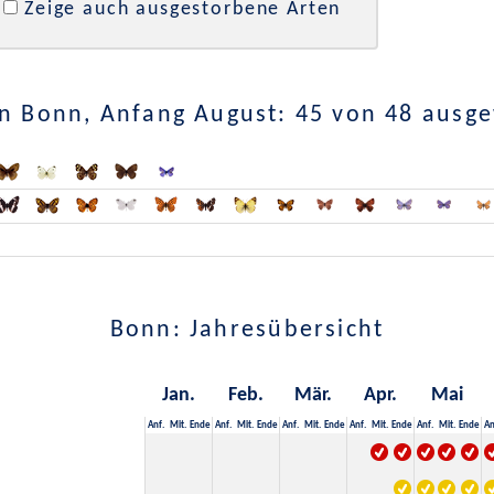
Zeige auch ausgestorbene Arten
n Bonn, Anfang August: 45 von 48 ausg
Bonn: Jahresübersicht
Jan.
Feb.
Mär.
Apr.
Mai
Anf.
Mit.
Ende
Anf.
Mit.
Ende
Anf.
Mit.
Ende
Anf.
Mit.
Ende
Anf.
Mit.
Ende
An