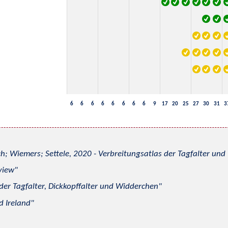
6
6
6
6
6
6
6
6
9
17
20
25
27
30
31
3
h; Wiemers; Settele, 2020 - Verbreitungsatlas der Tagfalter u
view
 der Tagfalter, Dickkopffalter und Widderchen
d Ireland