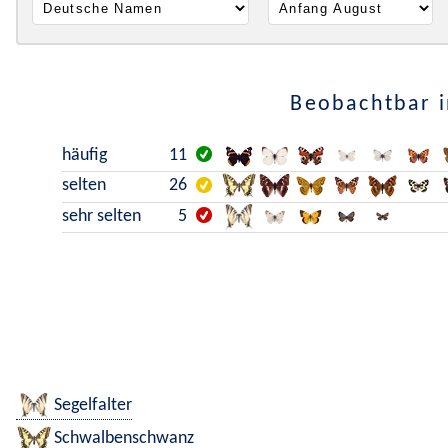
Beobachtbar i
häufig
11
selten
26
sehr selten
5
Segelfalter
Schwalbenschwanz