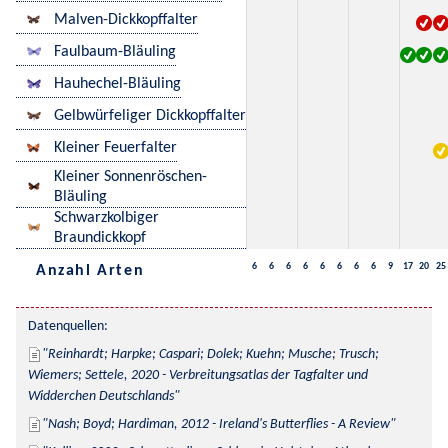
Malven-Dickkopffalter
Faulbaum-Bläuling
Hauhechel-Bläuling
Gelbwürfeliger Dickkopffalter
Kleiner Feuerfalter
Kleiner Sonnenröschen-
Bläuling
Schwarzkolbiger
Braundickkopf
6
6
6
6
6
6
6
6
9
17
20
25
Anzahl Arten
Datenquellen:
Reinhardt; Harpke; Caspari; Dolek; Kuehn; Musche; Trusch; 
Wiemers; Settele, 2020 - Verbreitungsatlas der Tagfalter und 
Widderchen Deutschlands
Nash; Boyd; Hardiman, 2012 - Ireland's Butterflies - A Review