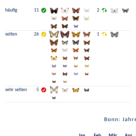
häufig
11
2
selten
26
1
sehr selten
5
Bonn: Jahr
Jan.
Feb.
Mär.
Apr.