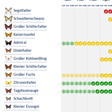
Anf.
Mit.
Ende
Anf.
Mit.
Ende
Anf.
Mit.
Ende
Anf.
Mit.
End
Segelfalter
Schwalbenschwanz
Großer Schillerfalter
Kaisermantel
Admiral
Distelfalter
Großer Kohlweißling
Kleiner Schillerfalter
Großer Fuchs
Zitronenfalter
Tagpfauenauge
Schachbrett
Kleiner Eisvogel