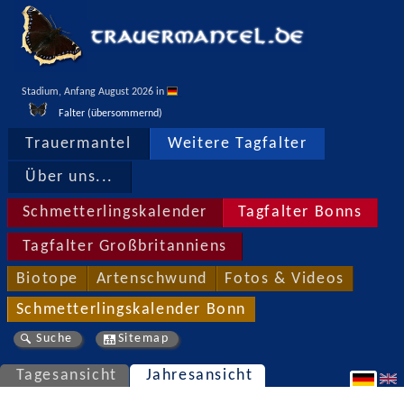
Stadium, Anfang August 2026 in 
Falter (übersommernd)
Trauermantel
Weitere Tagfalter
Über uns...
Schmetterlingskalender
Tagfalter Bonns
Tagfalter Großbritanniens
Biotope
Artenschwund
Fotos & Videos
Schmetterlingskalender Bonn
Suche
Sitemap
Tagesansicht
Jahresansicht