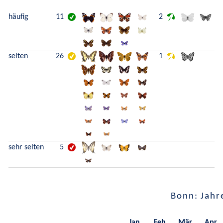
häufig
11
2
selten
26
1
sehr selten
5
Bonn: Jahr
Jan.
Feb.
Mär.
Apr.