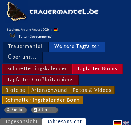
Stadium, Anfang August 2026 in 
Falter (übersommernd)
Trauermantel
Weitere Tagfalter
Über uns...
Schmetterlingskalender
Tagfalter Bonns
Tagfalter Großbritanniens
Biotope
Artenschwund
Fotos & Videos
Schmetterlingskalender Bonn
Suche
Sitemap
Tagesansicht
Jahresansicht