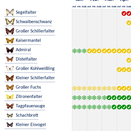
Anf.
Mit.
Ende
Anf.
Mit.
Ende
Anf.
Mit.
Ende
Anf.
Mit.
End
Segelfalter
Schwalbenschwanz
Großer Schillerfalter
Kaisermantel
Admiral
Distelfalter
Großer Kohlweißling
Kleiner Schillerfalter
Großer Fuchs
Zitronenfalter
Tagpfauenauge
Schachbrett
Kleiner Eisvogel