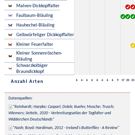
Malven-Dickkopffalter
Faulbaum-Bläuling
Hauhechel-Bläuling
Gelbwürfeliger Dickkopffalter
Kleiner Feuerfalter
Kleiner Sonnenröschen-
Bläuling
Schwarzkolbiger
Braundickkopf
6
6
6
6
6
6
6
6
9
17
20
25
Anzahl Arten
Datenquellen:
Reinhardt; Harpke; Caspari; Dolek; Kuehn; Musche; Trusch; 
Wiemers; Settele, 2020 - Verbreitungsatlas der Tagfalter und 
Widderchen Deutschlands
Nash; Boyd; Hardiman, 2012 - Ireland's Butterflies - A Review