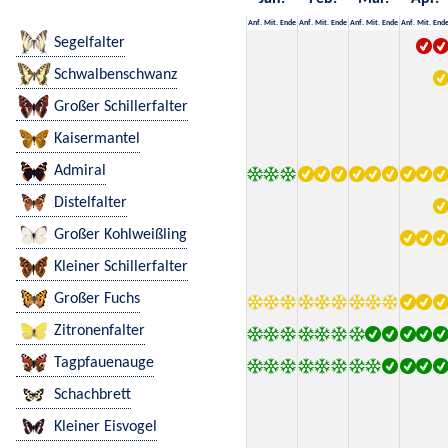
Anf.
Mit.
Ende
Anf.
Mit.
Ende
Anf.
Mit.
Ende
Anf.
Mit.
End
Segelfalter
Schwalbenschwanz
Großer Schillerfalter
Kaisermantel
Admiral
Distelfalter
Großer Kohlweißling
Kleiner Schillerfalter
Großer Fuchs
Zitronenfalter
Tagpfauenauge
Schachbrett
Kleiner Eisvogel