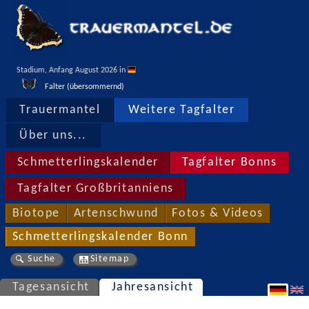
Stadium, Anfang August 2026 in 
Falter (übersommernd)
Trauermantel
Weitere Tagfalter
Über uns...
Schmetterlingskalender
Tagfalter Bonns
Tagfalter Großbritanniens
Biotope
Artenschwund
Fotos & Videos
Schmetterlingskalender Bonn
Suche
Sitemap
Tagesansicht
Jahresansicht