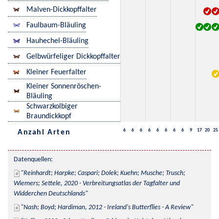
Malven-Dickkopffalter
Faulbaum-Bläuling
Hauhechel-Bläuling
Gelbwürfeliger Dickkopffalter
Kleiner Feuerfalter
Kleiner Sonnenröschen-
Bläuling
Schwarzkolbiger
Braundickkopf
6
6
6
6
6
6
6
6
9
17
20
25
Anzahl Arten
Datenquellen:
Reinhardt; Harpke; Caspari; Dolek; Kuehn; Musche; Trusch; 
Wiemers; Settele, 2020 - Verbreitungsatlas der Tagfalter und 
Widderchen Deutschlands
Nash; Boyd; Hardiman, 2012 - Ireland's Butterflies - A Review