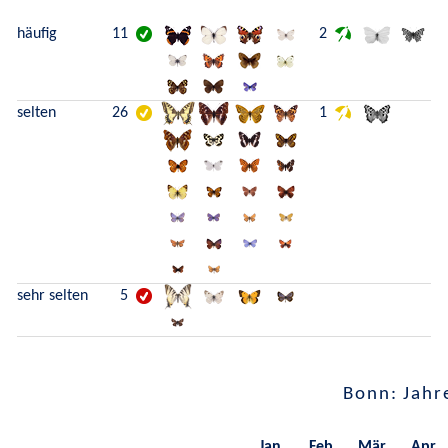
häufig
11
2
selten
26
1
sehr selten
5
Bonn: Jahr
Jan.
Feb.
Mär.
Apr.