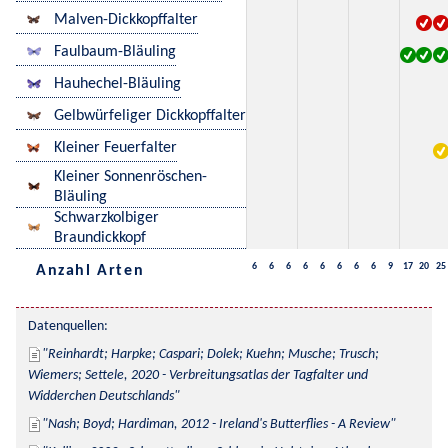
Malven-Dickkopffalter
Faulbaum-Bläuling
Hauhechel-Bläuling
Gelbwürfeliger Dickkopffalter
Kleiner Feuerfalter
Kleiner Sonnenröschen-
Bläuling
Schwarzkolbiger
Braundickkopf
6
6
6
6
6
6
6
6
9
17
20
25
Anzahl Arten
Datenquellen:
Reinhardt; Harpke; Caspari; Dolek; Kuehn; Musche; Trusch; 
Wiemers; Settele, 2020 - Verbreitungsatlas der Tagfalter und 
Widderchen Deutschlands
Nash; Boyd; Hardiman, 2012 - Ireland's Butterflies - A Review