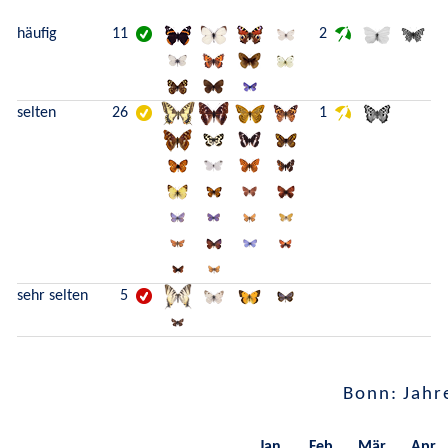
häufig
11
2
selten
26
1
sehr selten
5
Bonn: Jahr
Jan.
Feb.
Mär.
Apr.