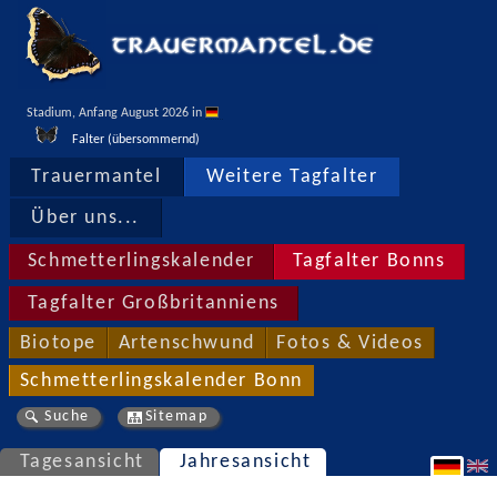
Stadium, Anfang August 2026 in 
Falter (übersommernd)
Trauermantel
Weitere Tagfalter
Über uns...
Schmetterlingskalender
Tagfalter Bonns
Tagfalter Großbritanniens
Biotope
Artenschwund
Fotos & Videos
Schmetterlingskalender Bonn
Suche
Sitemap
Tagesansicht
Jahresansicht