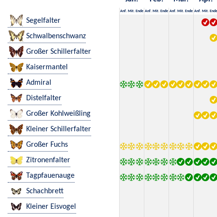
Anf.
Mit.
Ende
Anf.
Mit.
Ende
Anf.
Mit.
Ende
Anf.
Mit.
End
Segelfalter
Schwalbenschwanz
Großer Schillerfalter
Kaisermantel
Admiral
Distelfalter
Großer Kohlweißling
Kleiner Schillerfalter
Großer Fuchs
Zitronenfalter
Tagpfauenauge
Schachbrett
Kleiner Eisvogel