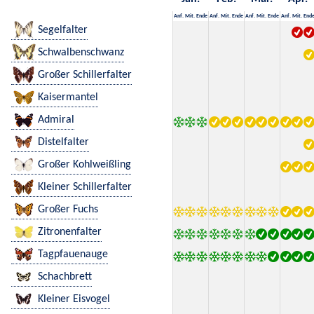
Anf.
Mit.
Ende
Anf.
Mit.
Ende
Anf.
Mit.
Ende
Anf.
Mit.
End
Segelfalter
Schwalbenschwanz
Großer Schillerfalter
Kaisermantel
Admiral
Distelfalter
Großer Kohlweißling
Kleiner Schillerfalter
Großer Fuchs
Zitronenfalter
Tagpfauenauge
Schachbrett
Kleiner Eisvogel