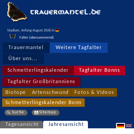
Stadium, Anfang August 2026 in 
Falter (übersommernd)
Trauermantel
Weitere Tagfalter
Über uns...
Schmetterlingskalender
Tagfalter Bonns
Tagfalter Großbritanniens
Biotope
Artenschwund
Fotos & Videos
Schmetterlingskalender Bonn
Suche
Sitemap
Tagesansicht
Jahresansicht