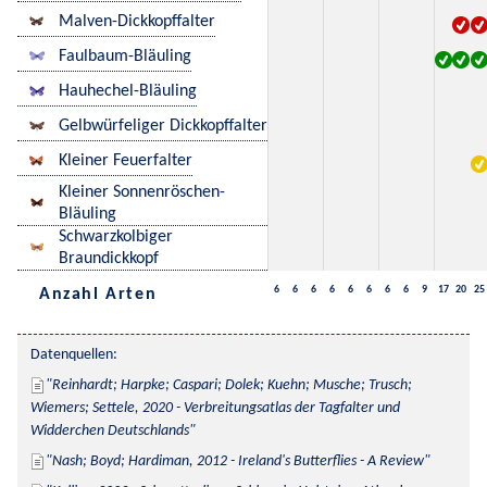
Malven-Dickkopffalter
Faulbaum-Bläuling
Hauhechel-Bläuling
Gelbwürfeliger Dickkopffalter
Kleiner Feuerfalter
Kleiner Sonnenröschen-
Bläuling
Schwarzkolbiger
Braundickkopf
6
6
6
6
6
6
6
6
9
17
20
25
Anzahl Arten
Datenquellen:
Reinhardt; Harpke; Caspari; Dolek; Kuehn; Musche; Trusch; 
Wiemers; Settele, 2020 - Verbreitungsatlas der Tagfalter und 
Widderchen Deutschlands
Nash; Boyd; Hardiman, 2012 - Ireland's Butterflies - A Review