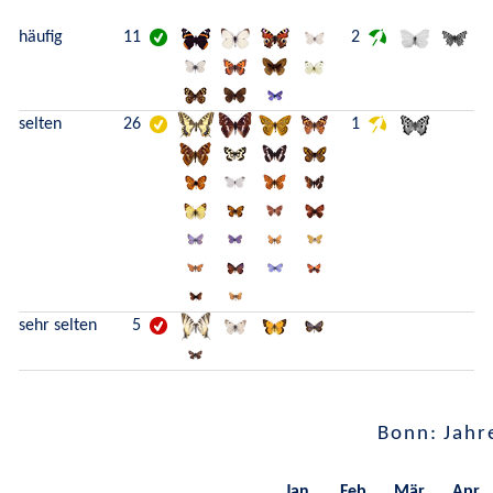
häufig
11
2
selten
26
1
sehr selten
5
Bonn: Jahr
Jan.
Feb.
Mär.
Apr.