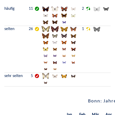
häufig
11
2
selten
26
1
sehr selten
5
Bonn: Jahr
Jan.
Feb.
Mär.
Apr.