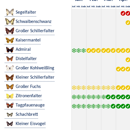
Anf.
Mit.
Ende
Anf.
Mit.
Ende
Anf.
Mit.
Ende
Anf.
Mit.
End
Segelfalter
Schwalbenschwanz
Großer Schillerfalter
Kaisermantel
Admiral
Distelfalter
Großer Kohlweißling
Kleiner Schillerfalter
Großer Fuchs
Zitronenfalter
Tagpfauenauge
Schachbrett
Kleiner Eisvogel