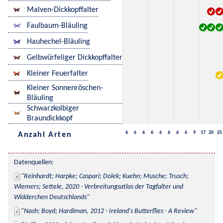
Malven-Dickkopffalter
Faulbaum-Bläuling
Hauhechel-Bläuling
Gelbwürfeliger Dickkopffalter
Kleiner Feuerfalter
Kleiner Sonnenröschen-
Bläuling
Schwarzkolbiger
Braundickkopf
6
6
6
6
6
6
6
6
9
17
20
25
Anzahl Arten
Datenquellen:
Reinhardt; Harpke; Caspari; Dolek; Kuehn; Musche; Trusch; 
Wiemers; Settele, 2020 - Verbreitungsatlas der Tagfalter und 
Widderchen Deutschlands
Nash; Boyd; Hardiman, 2012 - Ireland's Butterflies - A Review