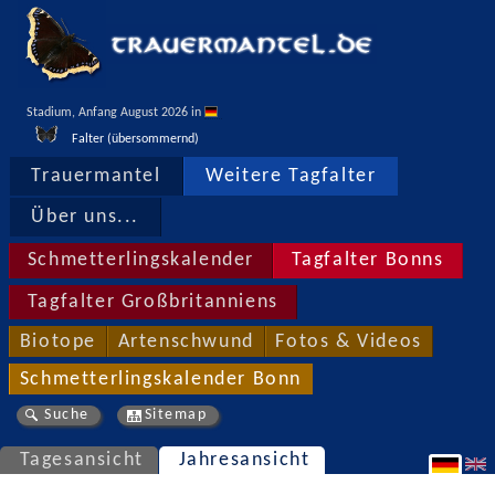
Stadium, Anfang August 2026 in 
Falter (übersommernd)
Trauermantel
Weitere Tagfalter
Über uns...
Schmetterlingskalender
Tagfalter Bonns
Tagfalter Großbritanniens
Biotope
Artenschwund
Fotos & Videos
Schmetterlingskalender Bonn
Suche
Sitemap
Tagesansicht
Jahresansicht