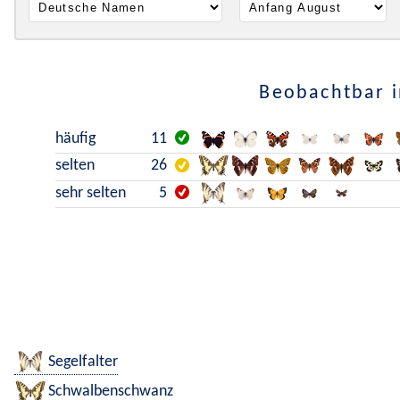
Beobachtbar i
häufig
11
selten
26
sehr selten
5
Segelfalter
Schwalbenschwanz