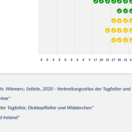
6
6
6
6
6
6
6
6
9
17
20
25
27
30
31
3
h; Wiemers; Settele, 2020 - Verbreitungsatlas der Tagfalter u
view
 der Tagfalter, Dickkopffalter und Widderchen
d Ireland