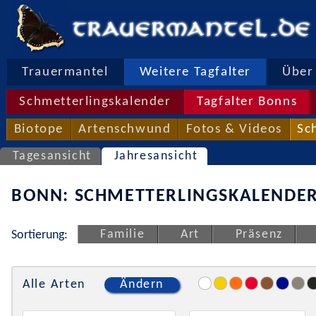
Trauermantel
Weitere Tagfalter
Über 
Schmetterlingskalender
Tagfalter Bonns
Biotope
Artenschwund
Fotos & Videos
Sc
Tagesansicht
Jahresansicht
BONN: SCHMETTERLINGSKALENDER
Familie
Art
Präsenz
Sortierung:
Alle Arten
Ändern