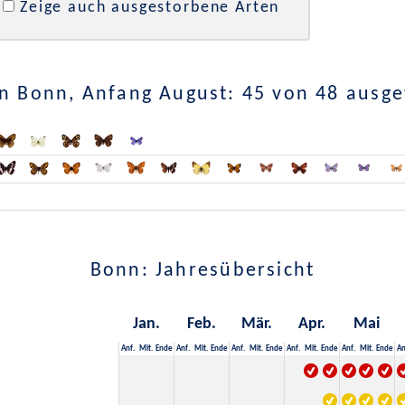
Zeige auch ausgestorbene Arten
n Bonn, Anfang August: 45 von 48 ausg
Bonn: Jahresübersicht
Jan.
Feb.
Mär.
Apr.
Mai
Anf.
Mit.
Ende
Anf.
Mit.
Ende
Anf.
Mit.
Ende
Anf.
Mit.
Ende
Anf.
Mit.
Ende
An