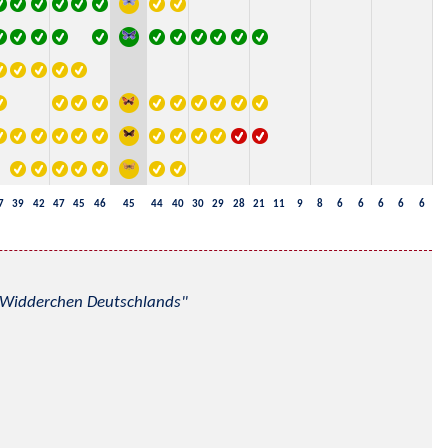
7
39
42
47
45
46
45
44
40
30
29
28
21
11
9
8
6
6
6
6
6
nd Widderchen Deutschlands