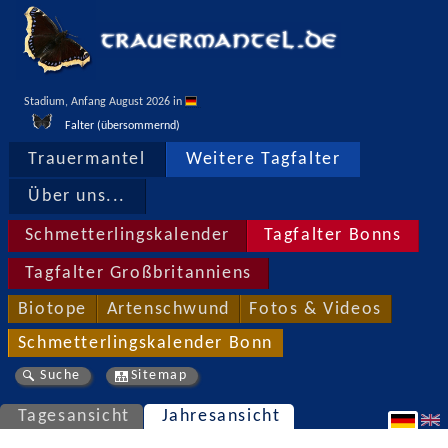
Stadium, Anfang August 2026 in 
Falter (übersommernd)
Trauermantel
Weitere Tagfalter
Über uns...
Schmetterlingskalender
Tagfalter Bonns
Tagfalter Großbritanniens
Biotope
Artenschwund
Fotos & Videos
Schmetterlingskalender Bonn
Suche
Sitemap
Tagesansicht
Jahresansicht