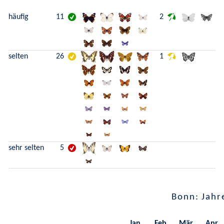
häufig
11
2
selten
26
1
sehr selten
5
Bonn: Jahr
Jan.
Feb.
Mär.
Apr.