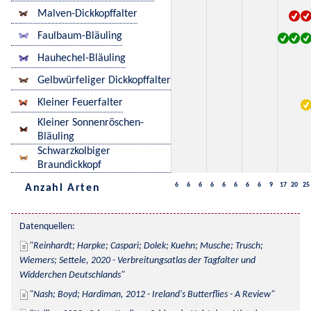
Malven-Dickkopffalter
Faulbaum-Bläuling
Hauhechel-Bläuling
Gelbwürfeliger Dickkopffalter
Kleiner Feuerfalter
Kleiner Sonnenröschen-
Bläuling
Schwarzkolbiger
Braundickkopf
6
6
6
6
6
6
6
6
9
17
20
25
Anzahl Arten
Datenquellen:
Reinhardt; Harpke; Caspari; Dolek; Kuehn; Musche; Trusch; 
Wiemers; Settele, 2020 - Verbreitungsatlas der Tagfalter und 
Widderchen Deutschlands
Nash; Boyd; Hardiman, 2012 - Ireland's Butterflies - A Review