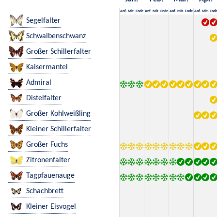
Anf.
Mit.
Ende
Anf.
Mit.
Ende
Anf.
Mit.
Ende
Anf.
Mit.
End
Segelfalter
Schwalbenschwanz
Großer Schillerfalter
Kaisermantel
Admiral
Distelfalter
Großer Kohlweißling
Kleiner Schillerfalter
Großer Fuchs
Zitronenfalter
Tagpfauenauge
Schachbrett
Kleiner Eisvogel