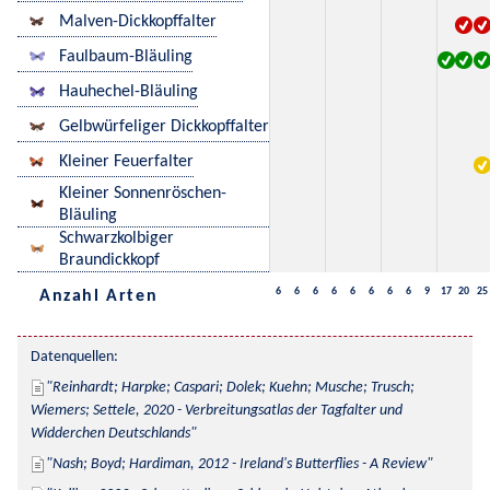
Malven-Dickkopffalter
Faulbaum-Bläuling
Hauhechel-Bläuling
Gelbwürfeliger Dickkopffalter
Kleiner Feuerfalter
Kleiner Sonnenröschen-
Bläuling
Schwarzkolbiger
Braundickkopf
6
6
6
6
6
6
6
6
9
17
20
25
Anzahl Arten
Datenquellen:
Reinhardt; Harpke; Caspari; Dolek; Kuehn; Musche; Trusch; 
Wiemers; Settele, 2020 - Verbreitungsatlas der Tagfalter und 
Widderchen Deutschlands
Nash; Boyd; Hardiman, 2012 - Ireland's Butterflies - A Review