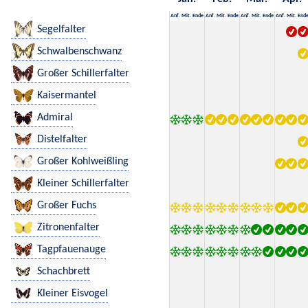
Anf.
Mit.
Ende
Anf.
Mit.
Ende
Anf.
Mit.
Ende
Anf.
Mit.
End
Segelfalter
Schwalbenschwanz
Großer Schillerfalter
Kaisermantel
Admiral
Distelfalter
Großer Kohlweißling
Kleiner Schillerfalter
Großer Fuchs
Zitronenfalter
Tagpfauenauge
Schachbrett
Kleiner Eisvogel