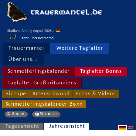
Stadium, Anfang August 2026 in 
Falter (übersommernd)
Trauermantel
Weitere Tagfalter
Über uns...
Schmetterlingskalender
Tagfalter Bonns
Tagfalter Großbritanniens
Biotope
Artenschwund
Fotos & Videos
Schmetterlingskalender Bonn
Suche
Sitemap
Tagesansicht
Jahresansicht