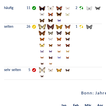
häufig
11
2
selten
26
1
sehr selten
5
Bonn: Jahr
Jan.
Feb.
Mär.
Apr.