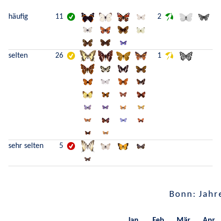
häufig
11
2
selten
26
1
sehr selten
5
Bonn: Jahr
Jan.
Feb.
Mär.
Apr.