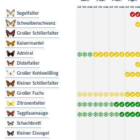
Anf.
Mit.
Ende
Anf.
Mit.
Ende
Anf.
Mit.
Ende
Anf.
Mit.
End
Segelfalter
Schwalbenschwanz
Großer Schillerfalter
Kaisermantel
Admiral
Distelfalter
Großer Kohlweißling
Kleiner Schillerfalter
Großer Fuchs
Zitronenfalter
Tagpfauenauge
Schachbrett
Kleiner Eisvogel