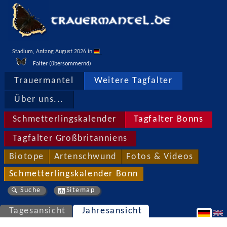
Stadium, Anfang August 2026 in 
Falter (übersommernd)
Trauermantel
Weitere Tagfalter
Über uns...
Schmetterlingskalender
Tagfalter Bonns
Tagfalter Großbritanniens
Biotope
Artenschwund
Fotos & Videos
Schmetterlingskalender Bonn
Suche
Sitemap
Tagesansicht
Jahresansicht