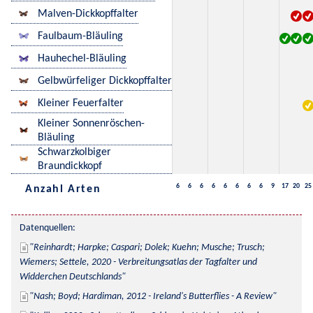
Malven-Dickkopffalter
Faulbaum-Bläuling
Hauhechel-Bläuling
Gelbwürfeliger Dickkopffalter
Kleiner Feuerfalter
Kleiner Sonnenröschen-
Bläuling
Schwarzkolbiger
Braundickkopf
6
6
6
6
6
6
6
6
9
17
20
25
Anzahl Arten
Datenquellen:
Reinhardt; Harpke; Caspari; Dolek; Kuehn; Musche; Trusch; 
Wiemers; Settele, 2020 - Verbreitungsatlas der Tagfalter und 
Widderchen Deutschlands
Nash; Boyd; Hardiman, 2012 - Ireland's Butterflies - A Review