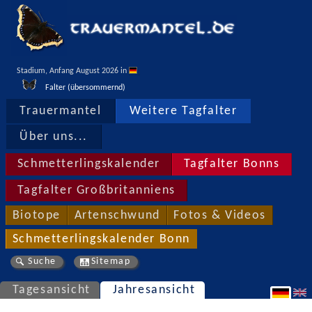
Stadium, Anfang August 2026 in 
Falter (übersommernd)
Trauermantel
Weitere Tagfalter
Über uns...
Schmetterlingskalender
Tagfalter Bonns
Tagfalter Großbritanniens
Biotope
Artenschwund
Fotos & Videos
Schmetterlingskalender Bonn
Suche
Sitemap
Tagesansicht
Jahresansicht