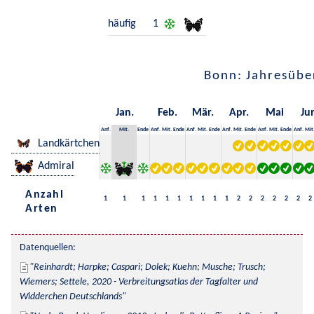
häufig
1
Bonn: Jahresübe
Jan.
Feb.
Mär.
Apr.
Mai
Ju
Anf.
Mit.
Ende
Anf.
Mit.
Ende
Anf.
Mit.
Ende
Anf.
Mit.
Ende
Anf.
Mit.
Ende
Anf.
Mit
Landkärtchen
Admiral
Anzahl
1
1
1
1
1
1
1
1
1
1
2
2
2
2
2
2
2
Arten
Datenquellen:
Reinhardt; Harpke; Caspari; Dolek; Kuehn; Musche; Trusch; 
Wiemers; Settele, 2020 - Verbreitungsatlas der Tagfalter und 
Widderchen Deutschlands