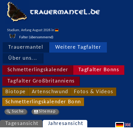
Stadium, Anfang August 2026 in 
Falter (übersommernd)
Trauermantel
Weitere Tagfalter
Über uns...
Schmetterlingskalender
Tagfalter Bonns
Tagfalter Großbritanniens
Biotope
Artenschwund
Fotos & Videos
Schmetterlingskalender Bonn
Suche
Sitemap
Tagesansicht
Jahresansicht