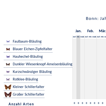
Bonn: Ja
Jan.
Feb.
Mär
Anf.
Mit.
Ende
Anf.
Mit.
Ende
Anf.
Mit.
E
Faulbaum-Bläuling
Blauer Eichen-Zipfelfalter
Hauhechel-Bläuling
Dunkler Wiesenknopf-Ameisenbläuling
Kurzschwänziger Bläuling
Rotklee-Bläuling
Kleiner Schillerfalter
Großer Schillerfalter
0
0
0
0
0
0
0
0
Anzahl Arten