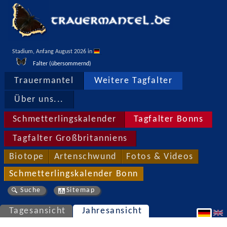
Stadium, Anfang August 2026 in 
Falter (übersommernd)
Trauermantel
Weitere Tagfalter
Über uns...
Schmetterlingskalender
Tagfalter Bonns
Tagfalter Großbritanniens
Biotope
Artenschwund
Fotos & Videos
Schmetterlingskalender Bonn
Suche
Sitemap
Tagesansicht
Jahresansicht