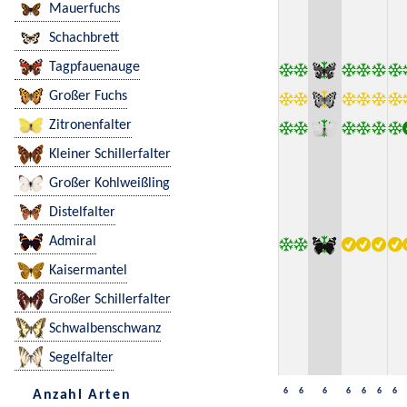
Mauerfuchs
Schachbrett
Tagpfauenauge
Großer Fuchs
Zitronenfalter
Kleiner Schillerfalter
Großer Kohlweißling
Distelfalter
Admiral
Kaisermantel
Großer Schillerfalter
Schwalbenschwanz
Segelfalter
6
6
6
6
6
6
6
Anzahl Arten