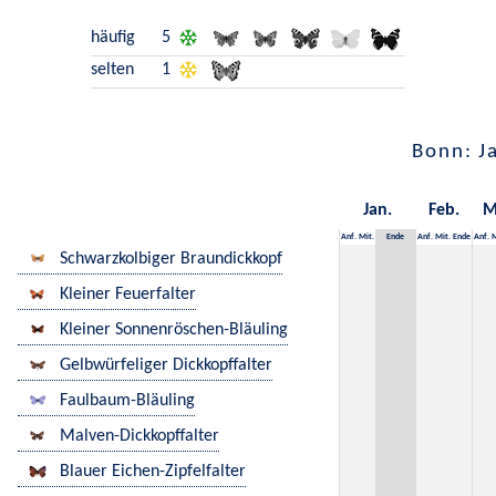
häufig
5
selten
1
Bonn: J
Jan.
Feb.
M
Anf.
Mit.
Ende
Anf.
Mit.
Ende
Anf.
M
Schwarzkolbiger Braundickkopf
Kleiner Feuerfalter
Kleiner Sonnenröschen-Bläuling
Gelbwürfeliger Dickkopffalter
Faulbaum-Bläuling
Malven-Dickkopffalter
Blauer Eichen-Zipfelfalter