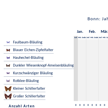
Bonn: Ja
Jan.
Feb.
Mär
Anf.
Mit.
Ende
Anf.
Mit.
Ende
Anf.
Mit.
E
Faulbaum-Bläuling
Blauer Eichen-Zipfelfalter
Hauhechel-Bläuling
Dunkler Wiesenknopf-Ameisenbläuling
Kurzschwänziger Bläuling
Rotklee-Bläuling
Kleiner Schillerfalter
Großer Schillerfalter
0
0
0
0
0
0
0
0
Anzahl Arten