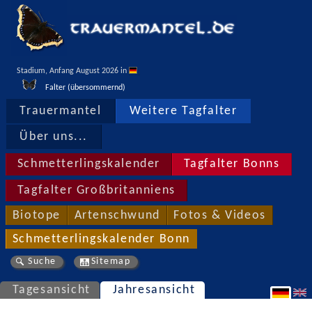
Stadium, Anfang August 2026 in 
Falter (übersommernd)
Trauermantel
Weitere Tagfalter
Über uns...
Schmetterlingskalender
Tagfalter Bonns
Tagfalter Großbritanniens
Biotope
Artenschwund
Fotos & Videos
Schmetterlingskalender Bonn
Suche
Sitemap
Tagesansicht
Jahresansicht