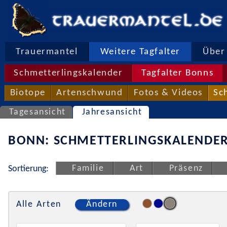
Trauermantel
Weitere Tagfalter
Über 
Schmetterlingskalender
Tagfalter Bonns
Biotope
Artenschwund
Fotos & Videos
Sc
Tagesansicht
Jahresansicht
BONN: SCHMETTERLINGSKALENDER
Familie
Art
Präsenz
Sortierung:
Alle Arten
Ändern