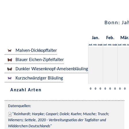
Bonn: Ja
Jan.
Feb.
Mär
Anf.
Mit.
Ende
Anf.
Mit.
Ende
Anf.
Mit.
E
Malven-Dickkopffalter
Blauer Eichen-Zipfelfalter
Dunkler Wiesenknopf-Ameisenbläuling
Kurzschwänziger Bläuling
0
0
0
0
0
0
0
0
Anzahl Arten
Datenquellen:
Reinhardt; Harpke; Caspari; Dolek; Kuehn; Musche; Trusch; 
Wiemers; Settele, 2020 - Verbreitungsatlas der Tagfalter und 
Widderchen Deutschlands