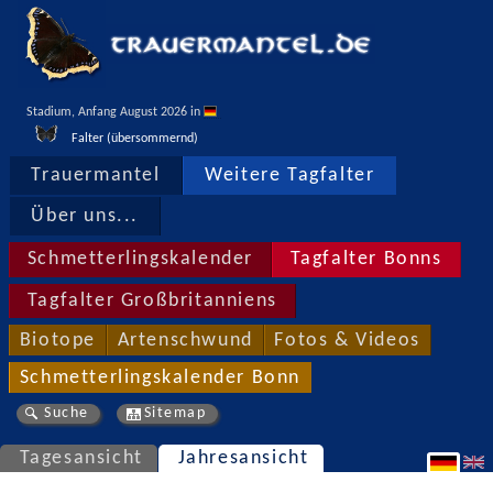
Stadium, Anfang August 2026 in 
Falter (übersommernd)
Trauermantel
Weitere Tagfalter
Über uns...
Schmetterlingskalender
Tagfalter Bonns
Tagfalter Großbritanniens
Biotope
Artenschwund
Fotos & Videos
Schmetterlingskalender Bonn
Suche
Sitemap
Tagesansicht
Jahresansicht