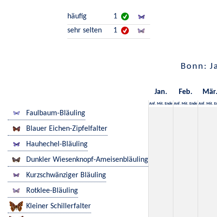
häufig
1
sehr selten
1
Bonn: J
Jan.
Feb.
Mär
Anf.
Mit.
Ende
Anf.
Mit.
Ende
Anf.
Mit.
E
Faulbaum-Bläuling
Blauer Eichen-Zipfelfalter
Hauhechel-Bläuling
Dunkler Wiesenknopf-Ameisenbläuling
Kurzschwänziger Bläuling
Rotklee-Bläuling
Kleiner Schillerfalter