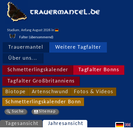
Stadium, Anfang August 2026 in 
Falter (übersommernd)
Trauermantel
Weitere Tagfalter
Über uns...
Schmetterlingskalender
Tagfalter Bonns
Tagfalter Großbritanniens
Biotope
Artenschwund
Fotos & Videos
Schmetterlingskalender Bonn
Suche
Sitemap
Tagesansicht
Jahresansicht