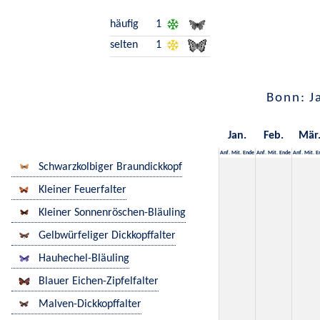
häufig
1
selten
1
Bonn: J
Jan.
Feb.
Mär
Anf.
Mit.
Ende
Anf.
Mit.
Ende
Anf.
Mit.
E
Schwarzkolbiger Braundickkopf
Kleiner Feuerfalter
Kleiner Sonnenröschen-Bläuling
Gelbwürfeliger Dickkopffalter
Hauhechel-Bläuling
Blauer Eichen-Zipfelfalter
Malven-Dickkopffalter