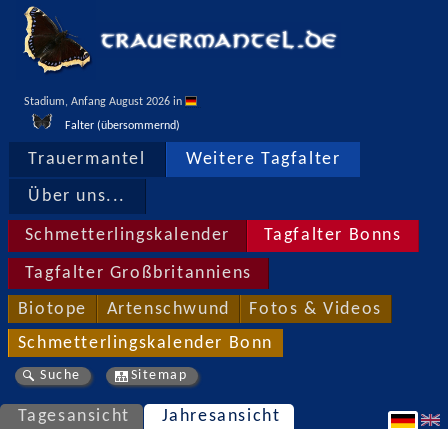
Stadium, Anfang August 2026 in 
Falter (übersommernd)
Trauermantel
Weitere Tagfalter
Über uns...
Schmetterlingskalender
Tagfalter Bonns
Tagfalter Großbritanniens
Biotope
Artenschwund
Fotos & Videos
Schmetterlingskalender Bonn
Suche
Sitemap
Tagesansicht
Jahresansicht