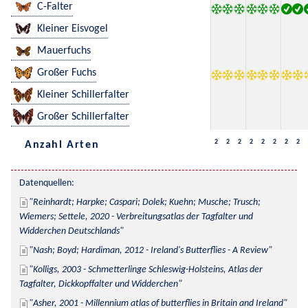
C-Falter
Kleiner Eisvogel
Mauerfuchs
Großer Fuchs
Kleiner Schillerfalter
Großer Schillerfalter
2
2
2
2
2
2
2
2
Anzahl Arten
Datenquellen:
Reinhardt; Harpke; Caspari; Dolek; Kuehn; Musche; Trusch; 
Wiemers; Settele, 2020 - Verbreitungsatlas der Tagfalter und 
Widderchen Deutschlands
Nash; Boyd; Hardiman, 2012 - Ireland's Butterflies - A Review
Kolligs, 2003 - Schmetterlinge Schleswig-Holsteins, Atlas der 
Tagfalter, Dickkopffalter und Widderchen
Asher, 2001 - Millennium atlas of butterflies in Britain and Ireland