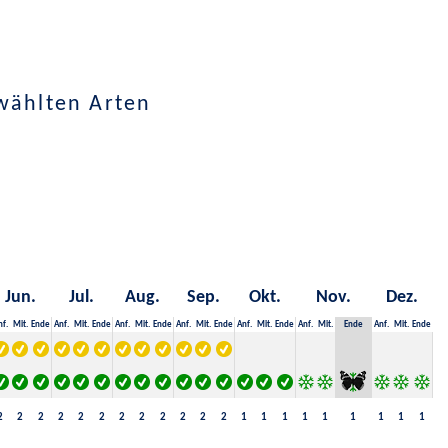
wählten Arten
Jun.
Jul.
Aug.
Sep.
Okt.
Nov.
Dez.
nf.
Mit.
Ende
Anf.
Mit.
Ende
Anf.
Mit.
Ende
Anf.
Mit.
Ende
Anf.
Mit.
Ende
Anf.
Mit.
Ende
Anf.
Mit.
Ende
2
2
2
2
2
2
2
2
2
2
2
2
1
1
1
1
1
1
1
1
1