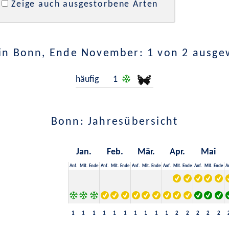
Zeige auch ausgestorbene Arten
in Bonn, Ende November: 1 von 2 ausge
häufig
1
Bonn: Jahresübersicht
Jan.
Feb.
Mär.
Apr.
Mai
Anf.
Mit.
Ende
Anf.
Mit.
Ende
Anf.
Mit.
Ende
Anf.
Mit.
Ende
Anf.
Mit.
Ende
A
1
1
1
1
1
1
1
1
1
1
2
2
2
2
2