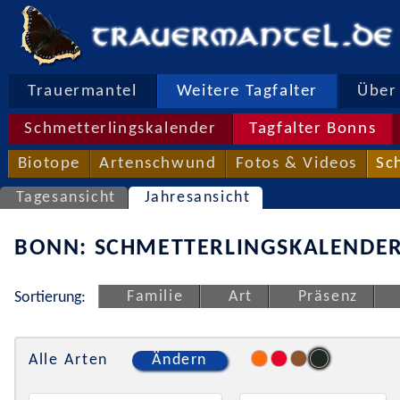
Trauermantel
Weitere Tagfalter
Über 
Schmetterlingskalender
Tagfalter Bonns
Biotope
Artenschwund
Fotos & Videos
Sc
Tagesansicht
Jahresansicht
BONN: SCHMETTERLINGSKALENDER
Familie
Art
Präsenz
Sortierung:
Alle Arten
Ändern