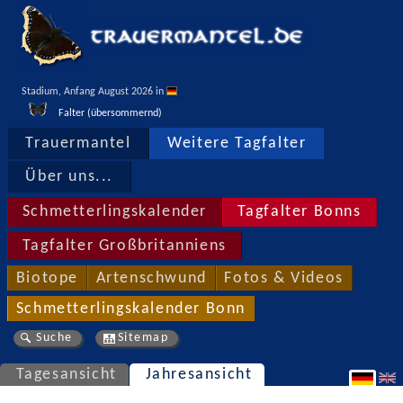
Stadium, Anfang August 2026 in 
Falter (übersommernd)
Trauermantel
Weitere Tagfalter
Über uns...
Schmetterlingskalender
Tagfalter Bonns
Tagfalter Großbritanniens
Biotope
Artenschwund
Fotos & Videos
Schmetterlingskalender Bonn
Suche
Sitemap
Tagesansicht
Jahresansicht