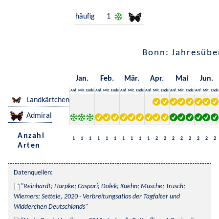
häufig
1
Bonn: Jahresübe
Jan.
Feb.
Mär.
Apr.
Mai
Jun.
Anf.
Mit.
Ende
Anf.
Mit.
Ende
Anf.
Mit.
Ende
Anf.
Mit.
Ende
Anf.
Mit.
Ende
Anf.
Mit.
Ende
Landkärtchen
Admiral
Anzahl
1
1
1
1
1
1
1
1
1
1
2
2
2
2
2
2
2
2
Arten
Datenquellen:
Reinhardt; Harpke; Caspari; Dolek; Kuehn; Musche; Trusch; 
Wiemers; Settele, 2020 - Verbreitungsatlas der Tagfalter und 
Widderchen Deutschlands