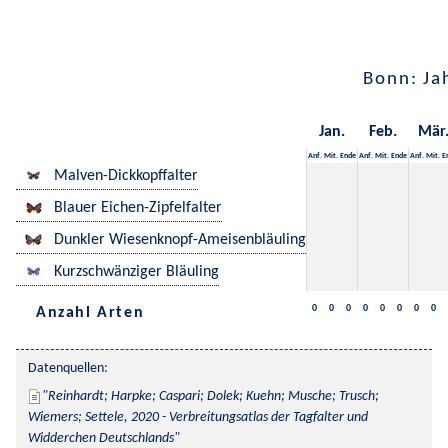
Bonn: Ja
Jan.
Feb.
Mär
Anf.
Mit.
Ende
Anf.
Mit.
Ende
Anf.
Mit.
E
Malven-Dickkopffalter
Blauer Eichen-Zipfelfalter
Dunkler Wiesenknopf-Ameisenbläuling
Kurzschwänziger Bläuling
0
0
0
0
0
0
0
0
Anzahl Arten
Datenquellen:
Reinhardt; Harpke; Caspari; Dolek; Kuehn; Musche; Trusch; 
Wiemers; Settele, 2020 - Verbreitungsatlas der Tagfalter und 
Widderchen Deutschlands