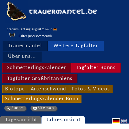
Stadium, Anfang August 2026 in 
Falter (übersommernd)
Trauermantel
Weitere Tagfalter
Über uns...
Schmetterlingskalender
Tagfalter Bonns
Tagfalter Großbritanniens
Biotope
Artenschwund
Fotos & Videos
Schmetterlingskalender Bonn
Suche
Sitemap
Tagesansicht
Jahresansicht