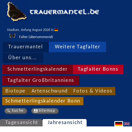
Stadium, Anfang August 2026 in 
Falter (übersommernd)
Trauermantel
Weitere Tagfalter
Über uns...
Schmetterlingskalender
Tagfalter Bonns
Tagfalter Großbritanniens
Biotope
Artenschwund
Fotos & Videos
Schmetterlingskalender Bonn
Suche
Sitemap
Tagesansicht
Jahresansicht