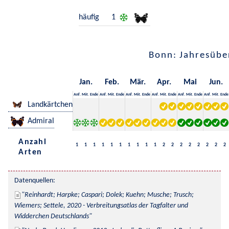
häufig
1
Bonn: Jahresübe
Jan.
Feb.
Mär.
Apr.
Mai
Jun.
Anf.
Mit.
Ende
Anf.
Mit.
Ende
Anf.
Mit.
Ende
Anf.
Mit.
Ende
Anf.
Mit.
Ende
Anf.
Mit.
Ende
Landkärtchen
Admiral
Anzahl
1
1
1
1
1
1
1
1
1
1
2
2
2
2
2
2
2
2
Arten
Datenquellen:
Reinhardt; Harpke; Caspari; Dolek; Kuehn; Musche; Trusch; 
Wiemers; Settele, 2020 - Verbreitungsatlas der Tagfalter und 
Widderchen Deutschlands