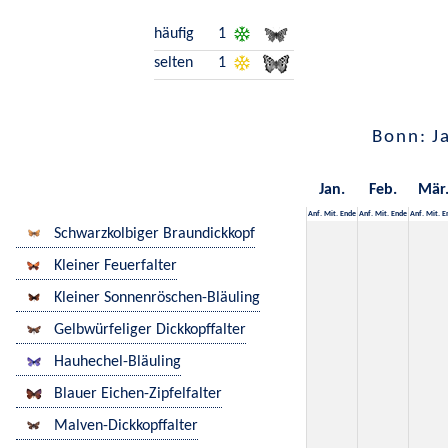
häufig
1
selten
1
Bonn: J
Jan.
Feb.
Mär
Anf.
Mit.
Ende
Anf.
Mit.
Ende
Anf.
Mit.
E
Schwarzkolbiger Braundickkopf
Kleiner Feuerfalter
Kleiner Sonnenröschen-Bläuling
Gelbwürfeliger Dickkopffalter
Hauhechel-Bläuling
Blauer Eichen-Zipfelfalter
Malven-Dickkopffalter