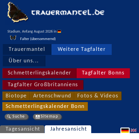
Stadium, Anfang August 2026 in 
Falter (übersommernd)
Trauermantel
Weitere Tagfalter
Über uns...
Schmetterlingskalender
Tagfalter Bonns
Tagfalter Großbritanniens
Biotope
Artenschwund
Fotos & Videos
Schmetterlingskalender Bonn
Suche
Sitemap
Tagesansicht
Jahresansicht