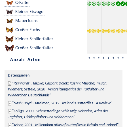
C-Falter
Kleiner Eisvogel
Mauerfuchs
Großer Fuchs
Kleiner Schillerfalter
Großer Schillerfalter
2
2
2
2
2
2
2
2
Anzahl Arten
Datenquellen:
Reinhardt; Harpke; Caspari; Dolek; Kuehn; Musche; Trusch; 
Wiemers; Settele, 2020 - Verbreitungsatlas der Tagfalter und 
Widderchen Deutschlands
Nash; Boyd; Hardiman, 2012 - Ireland's Butterflies - A Review
Kolligs, 2003 - Schmetterlinge Schleswig-Holsteins, Atlas der 
Tagfalter, Dickkopffalter und Widderchen
Asher, 2001 - Millennium atlas of butterflies in Britain and Ireland