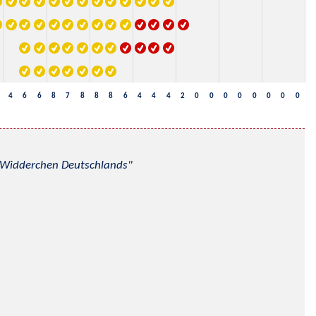
4
6
6
8
7
8
8
8
6
4
4
4
2
0
0
0
0
0
0
0
0
nd Widderchen Deutschlands