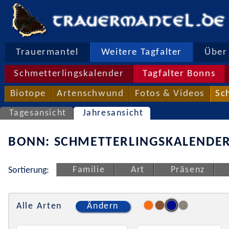
Trauermantel
Weitere Tagfalter
Über 
Schmetterlingskalender
Tagfalter Bonns
Biotope
Artenschwund
Fotos & Videos
Sc
Tagesansicht
Jahresansicht
BONN: SCHMETTERLINGSKALENDER
Familie
Art
Präsenz
Sortierung:
Alle Arten
Ändern