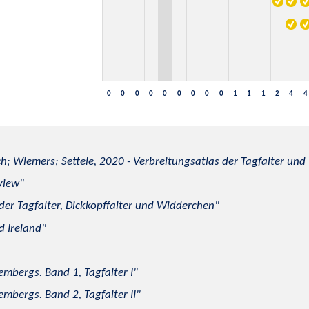
0
0
0
0
0
0
0
0
0
1
1
1
2
4
4
h; Wiemers; Settele, 2020 - Verbreitungsatlas der Tagfalter u
view
 der Tagfalter, Dickkopffalter und Widderchen
d Ireland
mbergs. Band 1, Tagfalter I
mbergs. Band 2, Tagfalter II