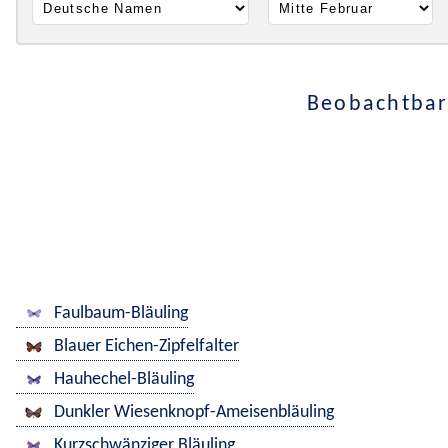
Beobachtbar
Faulbaum-Bläuling
Blauer Eichen-Zipfelfalter
Hauhechel-Bläuling
Dunkler Wiesenknopf-Ameisenbläuling
Kurzschwänziger Bläuling