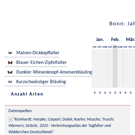
Bonn: Ja
Jan.
Feb.
Mär
Anf.
Mit.
Ende
Anf.
Mit.
Ende
Anf.
Mit.
E
Malven-Dickkopffalter
Blauer Eichen-Zipfelfalter
Dunkler Wiesenknopf-Ameisenbläuling
Kurzschwänziger Bläuling
0
0
0
0
0
0
0
0
Anzahl Arten
Datenquellen:
Reinhardt; Harpke; Caspari; Dolek; Kuehn; Musche; Trusch; 
Wiemers; Settele, 2020 - Verbreitungsatlas der Tagfalter und 
Widderchen Deutschlands