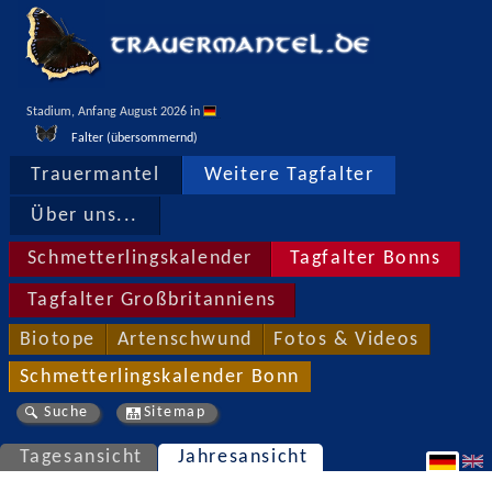
Stadium, Anfang August 2026 in 
Falter (übersommernd)
Trauermantel
Weitere Tagfalter
Über uns...
Schmetterlingskalender
Tagfalter Bonns
Tagfalter Großbritanniens
Biotope
Artenschwund
Fotos & Videos
Schmetterlingskalender Bonn
Suche
Sitemap
Tagesansicht
Jahresansicht