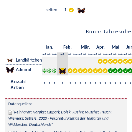
selten
1
Bonn: Jahresübe
Jan.
Feb.
Mär.
Apr.
Mai
Ju
Anf.
Mit.
Ende
Anf.
Mit.
Ende
Anf.
Mit.
Ende
Anf.
Mit.
Ende
Anf.
Mit.
Ende
Anf.
Mit
Landkärtchen
Admiral
Anzahl
1
1
1
1
1
1
1
1
1
1
2
2
2
2
2
2
2
Arten
Datenquellen:
Reinhardt; Harpke; Caspari; Dolek; Kuehn; Musche; Trusch; 
Wiemers; Settele, 2020 - Verbreitungsatlas der Tagfalter und 
Widderchen Deutschlands