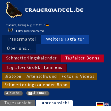
Stadium, Anfang August 2026 in 
Falter (übersommernd)
Trauermantel
Weitere Tagfalter
Über uns...
Schmetterlingskalender
Tagfalter Bonns
Tagfalter Großbritanniens
Biotope
Artenschwund
Fotos & Videos
Schmetterlingskalender Bonn
Suche
Sitemap
Tagesansicht
Jahresansicht